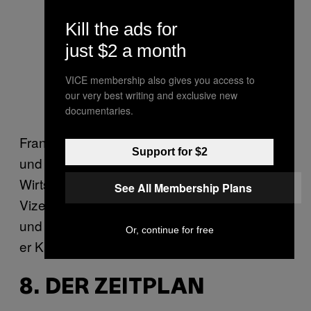
Kill the ads for
just $2 a month
VICE membership also gives you access to
our very best writing and exclusive new
documentaries.
Frank-Walter Steinmeier war Außenminister
Support for $2
und wird jetzt Bundespräsident. Gabriel war
Wirtschaftsminister, SPD-Vorsitzender und
See All Membership Plans
Vize-Kanzler und wird jetzt Außenminister,
und Martin Schulz wird Kanzlerkandidat. Ob
Or, continue for free
er Kanzler wird? Siehe 5.
8. DER ZEITPLAN