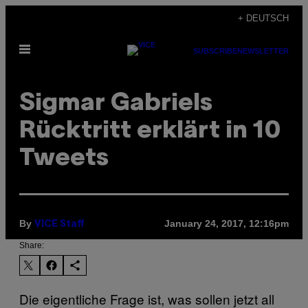
Skip
+ DEUTSCH
to
Open
content
SUBSCRIBE
NEWSLETTER
Menu
Sigmar Gabriels
Rücktritt erklärt in 10
Tweets
By
January 24, 2017, 12:16pm
VICE Staff
Share:
Die eigentliche Frage ist, was sollen jetzt all