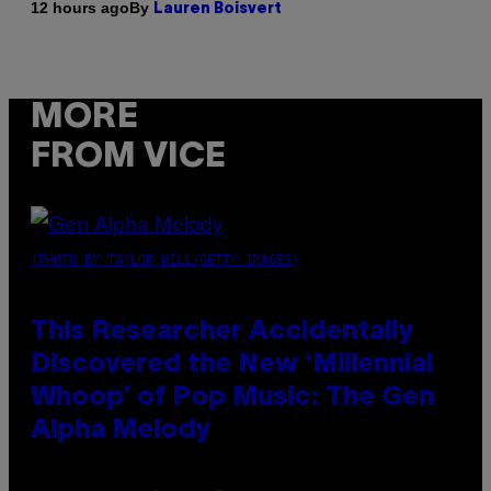
By
12 hours ago
Lauren Boisvert
MORE
FROM VICE
(PHOTO BY TAYLOR HILL/GETTY IMAGES)
This Researcher Accidentally
Discovered the New ‘Millennial
Whoop’ of Pop Music: The Gen
Alpha Melody