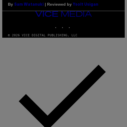
By
| Reviewed by
Sam Watanuki
Ysolt Usigan
VICE
MEDIA
INSTAGRAM
TIKTOK
YOUTUBE
© 2026 VICE DIGITAL PUBLISHING, LLC