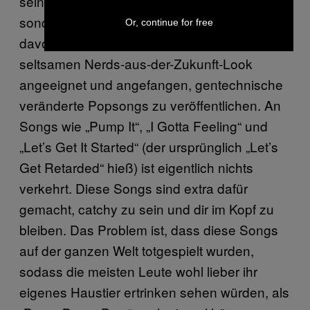
sein, Credibility als Rapper zu bekommen,
sondern wollten Geld machen und zwar viel
Or, continue for free
davon. Sie haben sich diesen neuen,
seltsamen Nerds-aus-der-Zukunft-Look
angeeignet und angefangen, gentechnische
veränderte Popsongs zu veröffentlichen. An
Songs wie „Pump It“, „I Gotta Feeling“ und
„Let’s Get It Started“ (der ursprünglich „Let’s
Get Retarded“ hieß) ist eigentlich nichts
verkehrt. Diese Songs sind extra dafür
gemacht, catchy zu sein und dir im Kopf zu
bleiben. Das Problem ist, dass diese Songs
auf der ganzen Welt totgespielt wurden,
sodass die meisten Leute wohl lieber ihr
eigenes Haustier ertrinken sehen würden, als