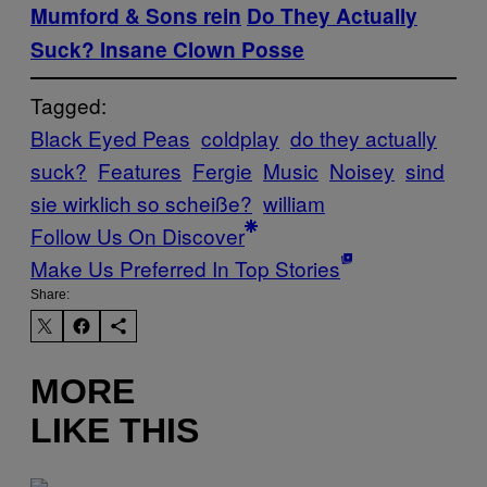
Mumford & Sons rein
Do They Actually
Suck? Insane Clown Posse
Tagged:
Black Eyed Peas
coldplay
do they actually
suck?
Features
Fergie
Music
Noisey
sind
sie wirklich so scheiße?
william
Follow Us On Discover
Make Us Preferred In Top Stories
Share:
MORE
LIKE THIS