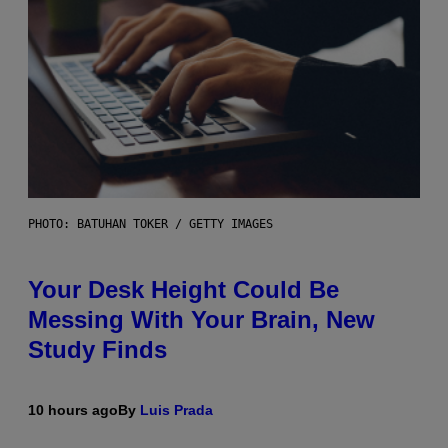
PHOTO: BATUHAN TOKER / GETTY IMAGES
Your Desk Height Could Be
Messing With Your Brain, New
Study Finds
10 hours ago
By
Luis Prada