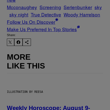
Mcconaughey
Screening
Serienbunker
sky
sky night
True Detective
Woody Harrelson
Follow Us On Discover
Make Us Preferred In Top Stories
Share:
MORE
LIKE THIS
ILLUSTRATION BY REESA
Weekly Horoscope: August 9-