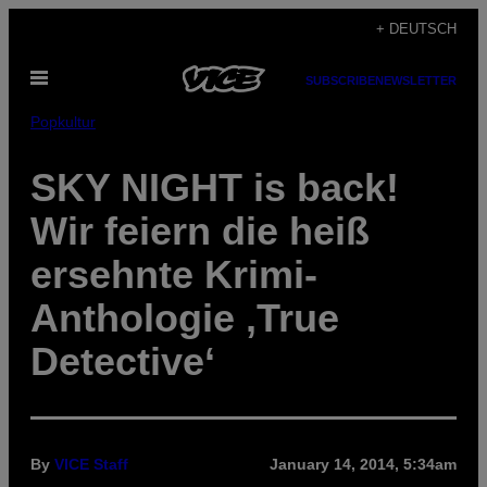
Skip
+ DEUTSCH
to
Open
content
SUBSCRIBE
NEWSLETTER
Menu
Popkultur
SKY NIGHT is back!
Wir feiern die heiß
ersehnte Krimi-
Anthologie ,True
Detective‘
By
VICE Staff
January 14, 2014, 5:34am