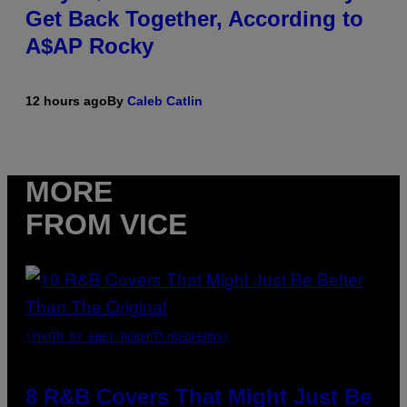
Get Back Together, According to
A$AP Rocky
12 hours ago
By
Caleb Catlin
MORE
FROM VICE
(PHOTO BY EBET ROBERTS/REDFERNS)
8 R&B Covers That Might Just Be