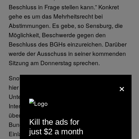
Beschluss in Frage stellen kann.” Konkret
gehe es um das Mehrheitsrecht bei
Abstimmungen. Es gebe, so Sensburg, die
Möglichkeit, Beschwerde gegen den
Beschluss des BGHs einzureichen. Darüber
werde der Ausschuss in seiner kommenden
Sitzung am Donnerstag sprechen.
Snowdens Anwalt Wolfgang Kaleck erkennt
×
hier folgendes Problem: “Im
Untersuchungsausschuss gibt es natürlich
Interessenkonflikte, da siegt Parteiraison
über Aufklärungsinteresse.” Wenn die
Kill the ads for
Bundesregierung gegen eine Snowden-
just $2 a month
Einladung ist, gilt dies dann auch für die