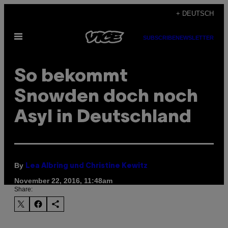
Skip
+ DEUTSCH
to
Open
content
SUBSCRIBE
NEWSLETTER
Menu
So bekommt
Snowden doch noch
Asyl in Deutschland
By
Lea Albring und Christine Kewitz
November 22, 2016, 11:48am
Share: