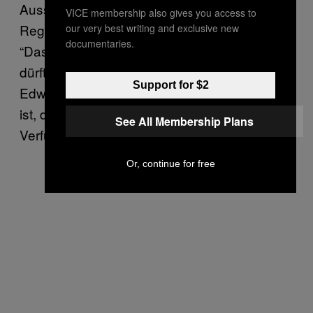
Ausschuss-Mitglieder aus den
VICE membership also gives you access to
Regierungsparteien? Anwalt Kaleck sagt: Ja.
our very best writing and exclusive new
documentaries.
“Das ist fatal und darf natürlich nicht sein. Es
dürfte keinen Zweifel daran geben, dass
Support for $2
Edward Snowden allerbestens dazu geeignet
ist, dem NSA-Ausschuss als Zeuge zur
See All Membership Plans
Verfügung zu stehen.”
Or, continue for free