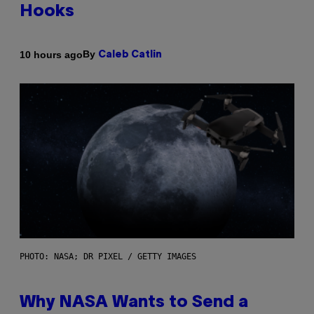
Hooks
By
10 hours ago
Caleb Catlin
PHOTO: NASA; DR PIXEL / GETTY IMAGES
Why NASA Wants to Send a