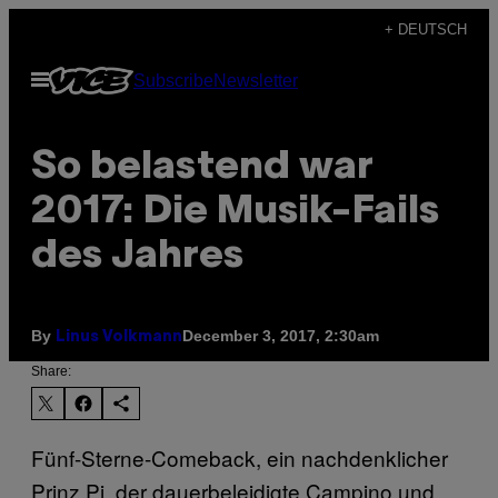
Skip
+ DEUTSCH
to
Open
Subscribe
Newsletter
content
Menu
So belastend war
2017: Die Musik-Fails
des Jahres
By
December 3, 2017, 2:30am
Linus Volkmann
Share:
Fünf-Sterne-Comeback, ein nachdenklicher
Prinz Pi, der dauerbeleidigte Campino und