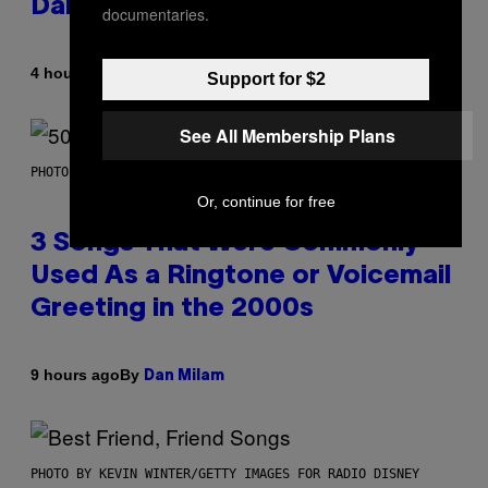
Daily Horoscope: August 7, 2026
documentaries.
By
4 hours ago
Ashley Fike
Support for $2
See All Membership Plans
PHOTO BY GREGORY BOJORQUEZ/GETTY IMAGES
Or, continue for free
3 Songs That Were Commonly
Used As a Ringtone or Voicemail
Greeting in the 2000s
By
9 hours ago
Dan Milam
PHOTO BY KEVIN WINTER/GETTY IMAGES FOR RADIO DISNEY