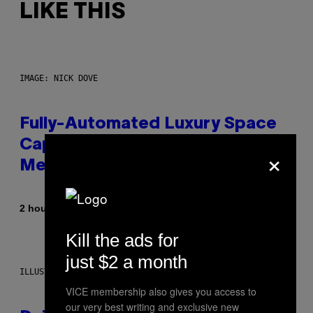
LIKE THIS
IMAGE: NICK DOVE
Fully-Automated Luxury Space
Capitalism—This Week on VICE:
×
Members Only
By
2 hours ago
Emma Garland
Kill the ads for
just $2 a month
ILLUSTRATION BY REESA.
VICE membership also gives you access to
our very best writing and exclusive new