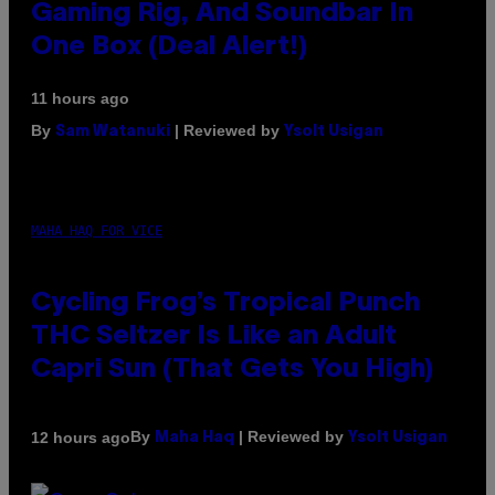
Gaming Rig, And Soundbar In
One Box (Deal Alert!)
11 hours ago
By
| Reviewed by
Sam Watanuki
Ysolt Usigan
MAHA HAQ FOR VICE
Cycling Frog’s Tropical Punch
THC Seltzer Is Like an Adult
Capri Sun (That Gets You High)
By
| Reviewed by
12 hours ago
Maha Haq
Ysolt Usigan