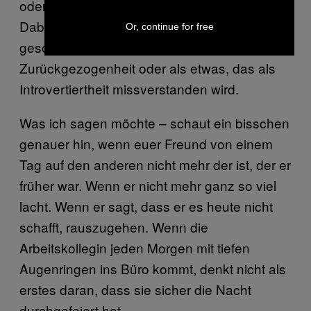
oder indirekt mit Depressionen konfrontiert.
Dabei tarnt sich die Depression oft sehr
Or, continue for free
geschickt. Oft als schlechte Laune und
Zurückgezogenheit oder als etwas, das als
Introvertiertheit missverstanden wird.
Was ich sagen möchte – schaut ein bisschen
genauer hin, wenn euer Freund von einem
Tag auf den anderen nicht mehr der ist, der er
früher war. Wenn er nicht mehr ganz so viel
lacht. Wenn er sagt, dass er es heute nicht
schafft, rauszugehen. Wenn die
Arbeitskollegin jeden Morgen mit tiefen
Augenringen ins Büro kommt, denkt nicht als
erstes daran, dass sie sicher die Nacht
durchgefeiert hat.