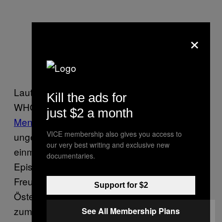
×
Laut Zahlen der Weltgesundheitsorganisation
Kill the ads for
WHO leiden in Österreich zirka
800.000
just $2 a month
Menschen
an depressiven Erkrankungen,
VICE membership also gives you access to
ungefähr jeder Zehnte erlebt also zumindest
our very best writing and exclusive new
einmal in seinem Leben eine depressive
documentaries.
Episode. Wenn man die Angehörigen,
Freunde und Arbeitskollegen mitzählt, ist jede
Support for $2
Österreicherin und jeder Österreicher
zumindest einmal in seinem Leben direkt
See All Membership Plans