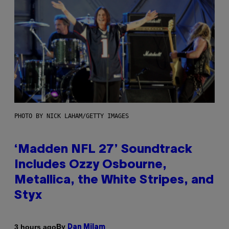
PHOTO BY NICK LAHAM/GETTY IMAGES
‘Madden NFL 27’ Soundtrack
Includes Ozzy Osbourne,
Metallica, the White Stripes, and
Styx
By
3 hours ago
Dan Milam