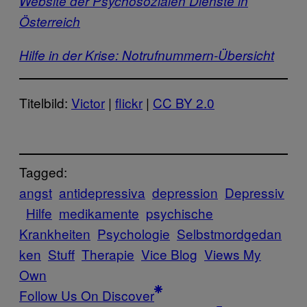
Website der Psychosozialen Dienste in
Österreich
Hilfe in der Krise: Notrufnummern-Übersicht
Titelbild:
Victor
|
flickr
|
CC BY 2.0
Tagged:
angst
antidepressiva
depression
Depressiv
Hilfe
medikamente
psychische
Krankheiten
Psychologie
Selbstmordgedan
ken
Stuff
Therapie
Vice Blog
Views My
Own
Follow Us On Discover