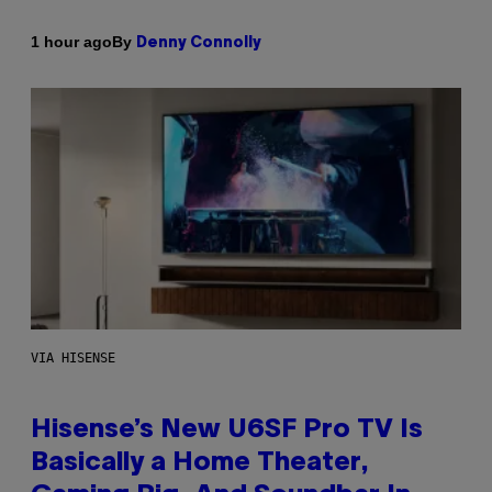
By
1 hour ago
Denny Connolly
VIA HISENSE
Hisense’s New U6SF Pro TV Is
Basically a Home Theater,