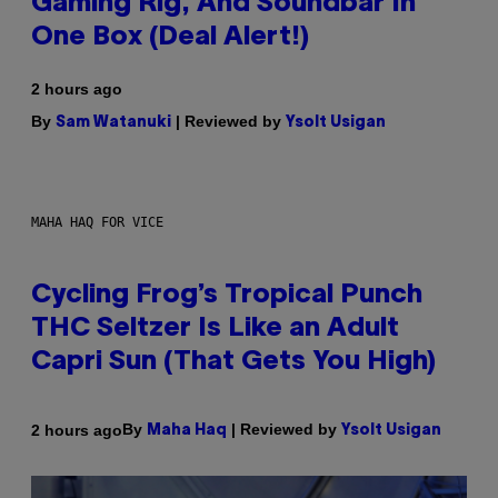
Gaming Rig, And Soundbar In
One Box (Deal Alert!)
2 hours ago
By
| Reviewed by
Sam Watanuki
Ysolt Usigan
MAHA HAQ FOR VICE
Cycling Frog’s Tropical Punch
THC Seltzer Is Like an Adult
Capri Sun (That Gets You High)
By
| Reviewed by
2 hours ago
Maha Haq
Ysolt Usigan