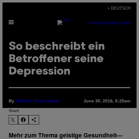
Skip
+ DEUTSCH
to
Open
content
SUBSCRIBE
NEWSLETTER
Menu
So beschreibt ein
Betroffener seine
Depression
By
June 30, 2016, 6:20am
Gilbert Haussmann
Share:
Mehr zum Thema geistige Gesundheit—