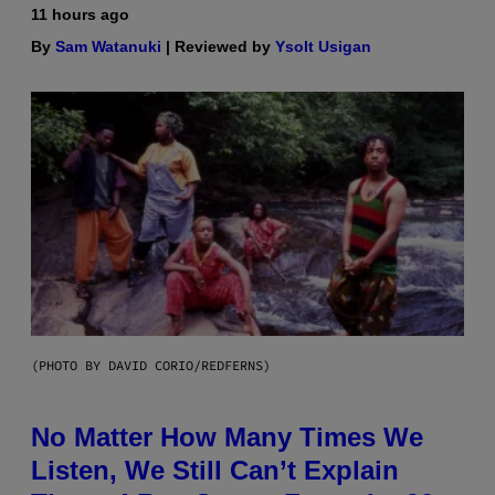
11 hours ago
By
Sam Watanuki
| Reviewed by
Ysolt Usigan
(PHOTO BY DAVID CORIO/REDFERNS)
No Matter How Many Times We
Listen, We Still Can’t Explain