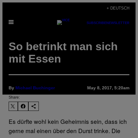
Skip
+ DEUTSCH
to
Open
content
SUBSCRIBE
NEWSLETTER
Menu
So betrinkt man sich
mit Essen
By
Michael Buchinger
May 8, 2017, 5:20am
Share:
Es dürfte wohl kein Geheimnis sein, dass ich
gerne mal einen über den Durst trinke. Die