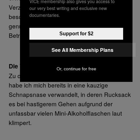
VICE membership also gives you access to
Verzehr meines Salates fühle ich mich zwar
our very best writing and exclusive new
documentaries.
beschwingt, aber noch immer nüchtern
genug, um problemlos eine Boeing 747 in
Support for $2
Betrieb nehmen zu können. Schade.
See All Membership Plans
Die Whisky-Tabasco-Sauce
Or, continue for free
Zu diesem Zeitpunkt meines Experiments
habe ich mich bereits in eine kauzige
Schnapsnase verwandelt, in deren Rucksack
es bei hastigerem Gehen aufgrund der
unfassbar vielen Mini-Alkoholflaschen laut
klimpert.