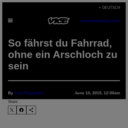
Skip
+ DEUTSCH
to
Open
content
SUBSCRIBE
NEWSLETTER
Menu
So fährst du Fahrrad,
ohne ein Arschloch zu
sein
By
Tom Fitzgerald
June 10, 2015, 12:00am
Share: