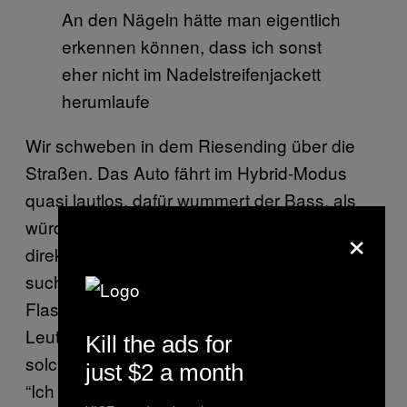
An den Nägeln hätte man eigentlich
erkennen können, dass ich sonst
eher nicht im Nadelstreifenjackett
herumlaufe
Wir schweben in dem Riesending über die
Straßen. Das Auto fährt im Hybrid-Modus
quasi lautlos, dafür wummert der Bass, als
würde man bei einem
-Konzert
×
Die Antwoord
direkt vor den Boxen stehen. An einer Ecke
sucht ein alter Mann in einem Mistkübel nach
Flaschen. “Es ist so absurd, dass manche
Leute in unserem Alter wirklich schon in
Kill the ads for
solchen Karren fahren”, sagt meine Freundin.
just $2 a month
“Ich kann mir schon vorstellen, wie man darin