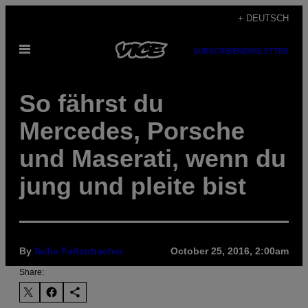
Skip
+ DEUTSCH
to
Open
content
SUBSCRIBE
NEWSLETTER
Menu
So fährst du
Mercedes, Porsche
und Maserati, wenn du
jung und pleite bist
By
Sofia Faltenbacher
October 25, 2016, 2:00am
Share: