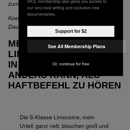
VICE membership also gives you access to
zum Arschloch wird.”
our very best writing and exclusive new
documentaries.
Kosten für die Fahrt: gar keine.
Dauer: 5 Stunden
Support for $2
MERCEDES S-KLASSE
See All Membership Plans
LIMOUSINE: DAS AUTO,
IN DEM MAN NICHT
Or, continue for free
ANDERS KANN, ALS
HAFTBEFEHL ZU HÖREN
Die S-Klasse Limousine, mein
Urteil: ganz nett, bisschen groß und