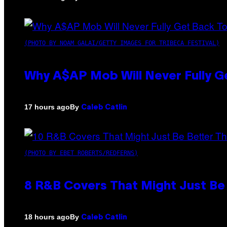
(PHOTO BY NOAM GALAI/GETTY IMAGES FOR TRIBECA FESTIVAL)
Why A$AP Mob Will Never Fully G
By
17 hours ago
Caleb Catlin
(PHOTO BY EBET ROBERTS/REDFERNS)
8 R&B Covers That Might Just Be 
By
18 hours ago
Caleb Catlin