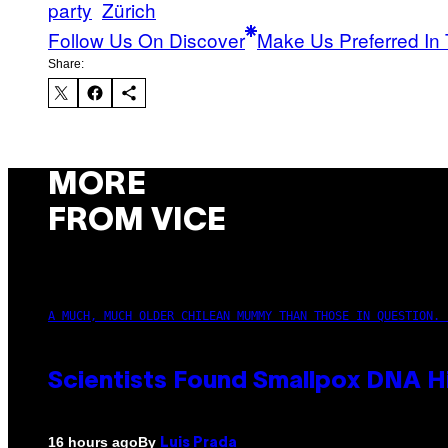
party
Zürich
Follow Us On Discover
Make Us Preferred In 
Share:
MORE
FROM VICE
A MUCH, MUCH OLDER CHILEAN MUMMY THAN THOSE IN QUESTION. 
Scientists Found Smallpox DNA H
By
16 hours ago
Luis Prada