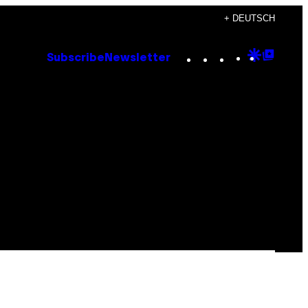
+ DEUTSCH
Instagram
TikTok
YouTube
Google
Goog
Subscribe
Newsletter
Discove
Top
Posts