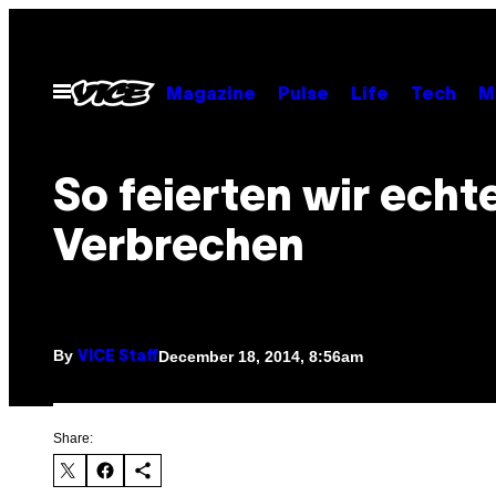
Skip
to
content
Open
Magazine
Pulse
Life
Tech
M
Menu
So feierten wir echt
Verbrechen
By
December 18, 2014, 8:56am
VICE Staff
Share: