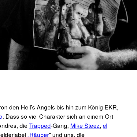
 von den Hell’s Angels bis hin zum König EKR,
o
. Dass so viel Charakter sich an einem Ort
Andres, die
​Trapped
-Gang,
​Mike Steez
,
​el
leiderlabel
„Räuber
” und uns, die