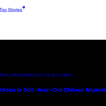
Top Stories
PHOTO: MARTIN BERNETTI/AFP VIA GETTY IMAGES
idden in 500-Year-Old Chilean Mumm