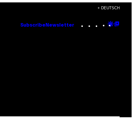
+ DEUTSCH
Instagram
TikTok
YouTube
Google
Goog
Subscribe
Newsletter
Discove
Top
Posts