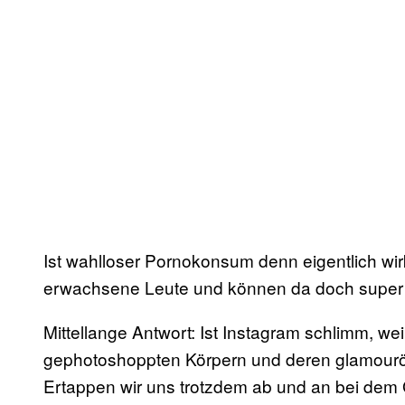
Ist wahlloser Pornokonsum denn eigentlich wir
erwachsene Leute und können da doch super dif
Mittellange Antwort: Ist Instagram schlimm, wei
gephotoshoppten Körpern und deren glamouröse
Ertappen wir uns trotzdem ab und an bei dem