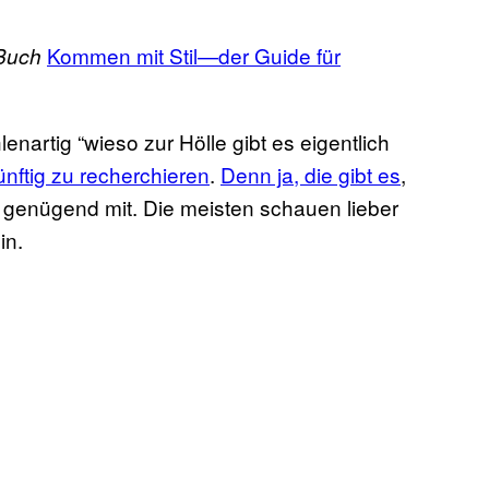
Kommen mit Stil—der Guide für
 Buch
artig “wieso zur Hölle gibt es eigentlich
ünftig zu recherchieren
.
Denn ja, die gibt es
,
genügend mit. Die meisten schauen lieber
in.