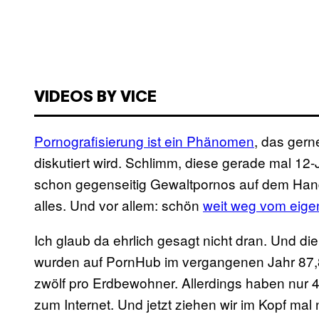
VIDEOS BY VICE
Pornografisierung ist ein Phänomen
, das ger
diskutiert wird. Schlimm, diese gerade mal 12-
schon gegenseitig Gewaltpornos auf dem Handy
alles. Und vor allem: schön
weit weg vom eige
Ich glaub da ehrlich gesagt nicht dran. Und die
wurden auf PornHub im vergangenen Jahr 87,
zwölf pro Erdbewohner. Allerdings haben nur
zum Internet. Und jetzt ziehen wir im Kopf mal n