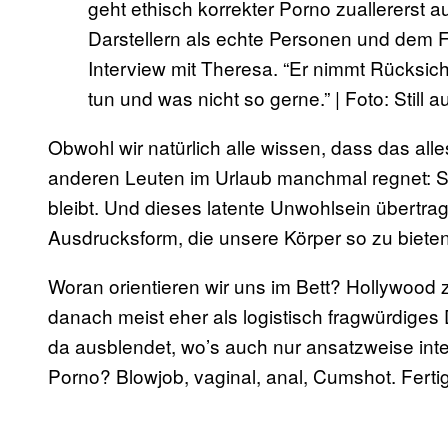
geht ethisch korrekter Porno zuallererst 
Darstellern als echte Personen und dem F
Interview mit Theresa. “Er nimmt Rücksich
tun und was nicht so gerne.” | Foto: Still 
Obwohl wir natürlich alle wissen, dass das alles
anderen Leuten im Urlaub manchmal regnet: So
bleibt. Und dieses latente Unwohlsein übertrage
Ausdrucksform, die unsere Körper so zu biete
Woran orientieren wir uns im Bett? Hollywood
danach meist eher als logistisch fragwürdiges
da ausblendet, wo’s auch nur ansatzweise int
Porno? Blowjob, vaginal, anal, Cumshot. Ferti