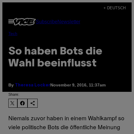
Skip
+ DEUTSCH
to
Open
Subscribe
Newsletter
content
Menu
Tech
So haben Bots die
Wahl beeinflusst
By
November 9, 2016, 11:37am
Theresa Locker
Share:
Niemals zuvor haben in einem Wahlkampf so
viele politische Bots die öffentliche Meinung