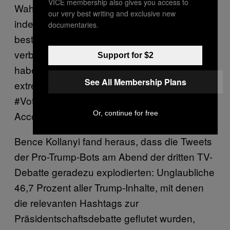
VICE membership also gives you access to
Wahltag. Sie können Twitter-Trends setzen,
our very best writing and exclusive new
indem sie schnell Nachrichten mit
documentaries.
bestimmten Hashtags oder Desinformation
verbreiten.”, erklärt Kollanyi. „Zum Beispiel
Support for $2
haben wir am Wahltag beobachtet, dass
See All Membership Plans
extrem viele Tweets mit dem Hashtag
#VoterFraud von solchen automatisierten
Or, continue for free
Accounts gepostet werden.”
Bence Kollanyi fand heraus, dass die Tweets
der Pro-Trump-Bots am Abend der dritten TV-
Debatte geradezu explodierten: Unglaubliche
46,7 Prozent aller Trump-Inhalte, mit denen
die relevanten Hashtags zur
Präsidentschaftsdebatte geflutet wurden,