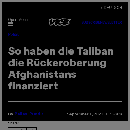
Skip
+ DEUTSCH
to
Open Menu
content
SUBSCRIBE
NEWSLETTER
Politik
So haben die Taliban
die Rückeroberung
Afghanistans
finanziert
By
September 1, 2021, 11:37am
Pallavi Pundir
Share: