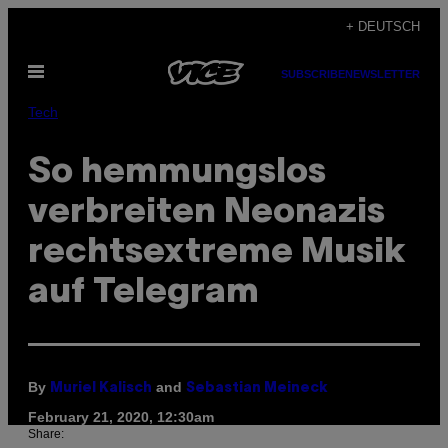
Skip
+ DEUTSCH
to
Open
content
SUBSCRIBE
NEWSLETTER
Menu
Tech
So hemmungslos
verbreiten Neonazis
rechtsextreme Musik
auf Telegram
By
and
Muriel Kalisch
Sebastian Meineck
February 21, 2020, 12:30am
Share: