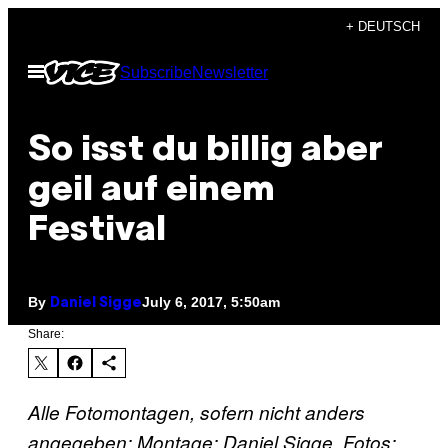
Skip
+ DEUTSCH
to
Open
Subscribe
Newsletter
content
Menu
So isst du billig aber
geil auf einem
Festival
By
July 6, 2017, 5:50am
Daniel Sigge
Share:
Alle Fotomontagen, sofern nicht anders
angegeben: Montage: Daniel Sigge. Fotos: