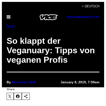
Skip
+ DEUTSCH
to
Open
SUBSCRIBE
NEWSLETTER
content
Menu
Food
So klappt der
Veganuary: Tipps von
veganen Profis
By
Munchies Staff
January 8, 2019, 7:59am
Share: