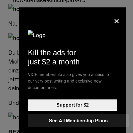
×
Na, das war doch gar nicht so schwer, oder?
Du bist zwar noch nicht bereit für einen
Kill the ads for
Michelin-Stern – es gibt immerhin nur einen
just $2 a month
einzig wahren Junghyun Park—, aber du hast
VICE membership also gives you access to
jetzt auf jeden Fall verdammt gutes Kimchi in
our very best writing and exclusive new
deinem Kühlschrank zu stehen.
documentaries.
Und was gibt es Besseres?
Support for $2
See All Membership Plans
REZEPT:
Selbst gemachtes Kimchi