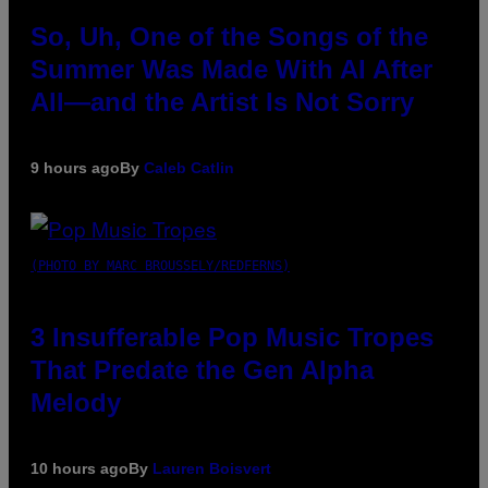
So, Uh, One of the Songs of the
Summer Was Made With AI After
All—and the Artist Is Not Sorry
9 hours ago
By
Caleb Catlin
(PHOTO BY MARC BROUSSELY/REDFERNS)
3 Insufferable Pop Music Tropes
That Predate the Gen Alpha
Melody
10 hours ago
By
Lauren Boisvert