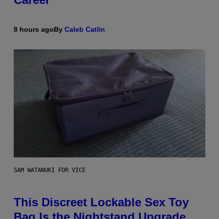
8 hours ago
By
Caleb Catlin
SAM WATANUKI FOR VICE
This Discreet Lockable Sex Toy
Bag Is the Nightstand Upgrade