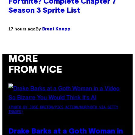
Fortnite? Complete Chapter 7
Season 3 Sprite List
By
17 hours ago
Brent Koepp
MORE
FROM VICE
(PHOTO BY JOSE BRETON/PICS ACTION/NURPHOTO VIA GETTY
IMAGES)
Drake Barks at a Goth Woman in