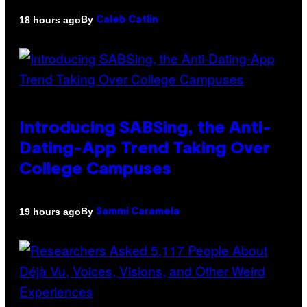
By
18 hours ago
Caleb Catlin
Introducing SABSing, the Anti-
Dating-App Trend Taking Over
College Campuses
By
19 hours ago
Sammi Caramela