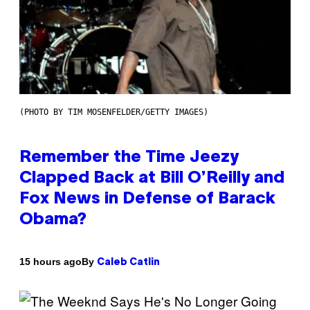
(PHOTO BY TIM MOSENFELDER/GETTY IMAGES)
Remember the Time Jeezy
Clapped Back at Bill O’Reilly and
Fox News in Defense of Barack
Obama?
By
15 hours ago
Caleb Catlin