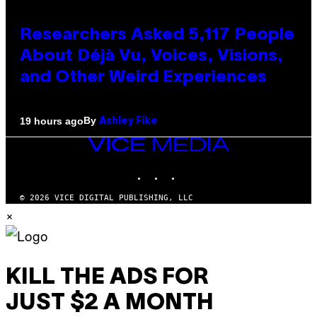
Researchers Asked 5,117 People
About Déjà Vu, Voices, Visions,
and Other Weird Experiences
By
19 hours ago
Ashley Fike
VICE
MEDIA
INSTAGRAM
TIKTOK
YOUTUBE
© 2026 VICE DIGITAL PUBLISHING, LLC
×
KILL THE ADS FOR
JUST $2 A MONTH