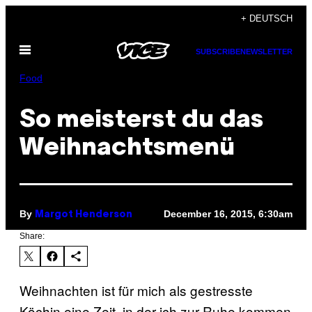
Skip
+ DEUTSCH
to
Open
content
SUBSCRIBE
NEWSLETTER
Menu
Food
So meisterst du das
Weihnachtsmenü
By
December 16, 2015, 6:30am
Margot Henderson
Share:
Weihnachten ist für mich als gestresste
Köchin eine Zeit, in der ich zur Ruhe kommen