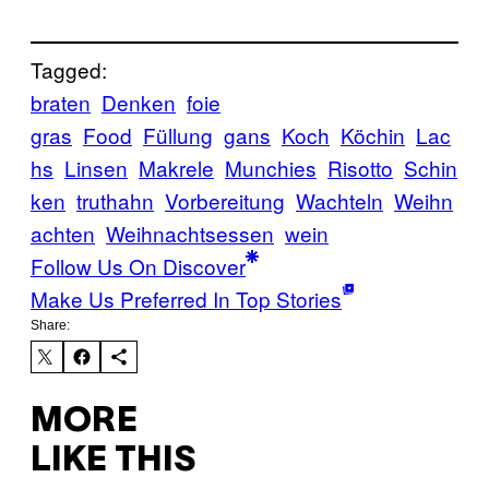
Tagged:
braten
Denken
foie
gras
Food
Füllung
gans
Koch
Köchin
Lac
hs
Linsen
Makrele
Munchies
Risotto
Schin
ken
truthahn
Vorbereitung
Wachteln
Weihn
achten
Weihnachtsessen
wein
Follow Us On Discover
Make Us Preferred In Top Stories
Share:
MORE
LIKE THIS