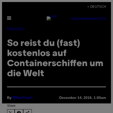
Skip
+ DEUTSCH
to
Open
content
SUBSCRIBE
NEWSLETTER
Menu
Menschen
So reist du (fast)
kostenlos auf
Containerschiffen um
die Welt
By
December 14, 2016, 1:00am
Mike Pearl
Share: