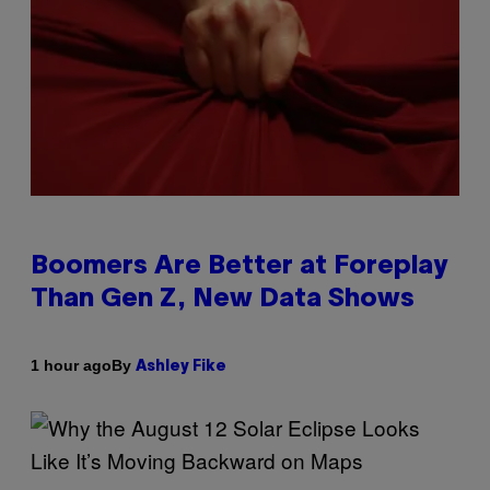
Boomers Are Better at Foreplay
Than Gen Z, New Data Shows
By
1 hour ago
Ashley Fike