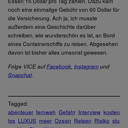
Essen 15 Dollar pro Tag zahlen. Dazu kam
noch eine einmalige Gebühr von 60 Dollar für
die Versicherung. Ach ja, ich musste
außerdem eine Geschichte darüber
schreiben, wie wunderschön es ist, an Bord
eines Containerschiffs zu reisen. Abgesehen
davon ist bisher alles umsonst gewesen.
Folge VICE auf
Facebook
,
Instagram
und
Snapchat
.
Tagged:
abenteuer
fernweh
Gefahr
Interview
kosten
los
LUXUS
meer
Ozean
Reisen
Risiko
stu