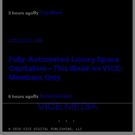
By
3 hours ago
Dan Milam
IMAGE: NICK DOVE
Fully-Automated Luxury Space
Capitalism—This Week on VICE:
Members Only
By
6 hours ago
Emma Garland
VICE
MEDIA
INSTAGRAM
TIKTOK
YOUTUBE
© 2026 VICE DIGITAL PUBLISHING, LLC