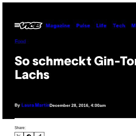
Skip
to
content
Open
Magazine
Pulse
Life
Tech
M
Menu
Food
So schmeckt Gin-To
Lachs
By
December 28, 2016, 4:00am
Laura Martin
Share: