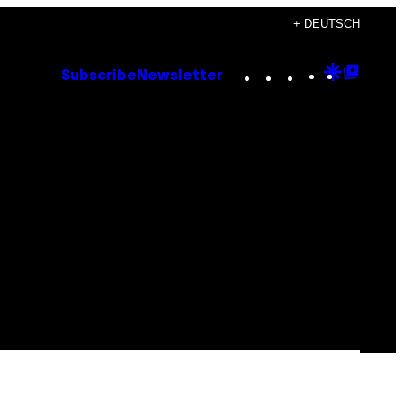
+ DEUTSCH
Instagram
TikTok
YouTube
Google
Goog
Subscribe
Newsletter
Discove
Top
Posts