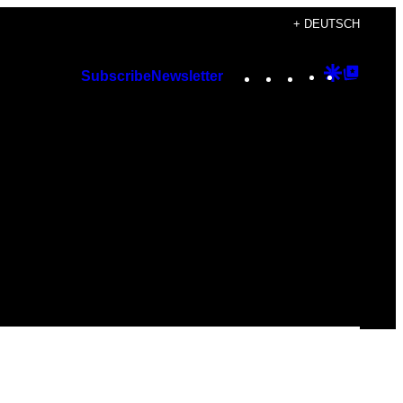
+ DEUTSCH
Instagram
TikTok
YouTube
Google
Googl
Subscribe
Newsletter
Discover
Top
Posts