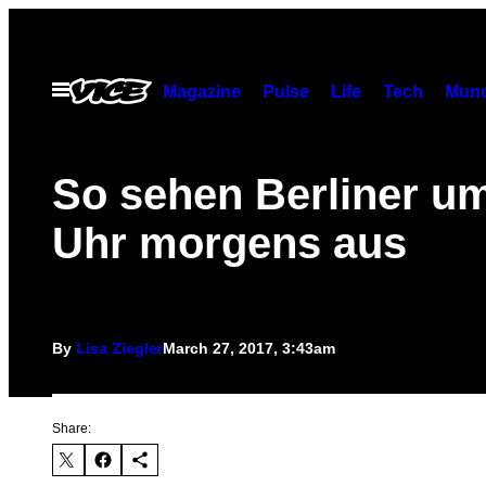
Skip
to
content
Open
Magazine
Pulse
Life
Tech
Munc
Menu
So sehen Berliner um
Uhr morgens aus
By
Lisa Ziegler
March 27, 2017, 3:43am
Share: