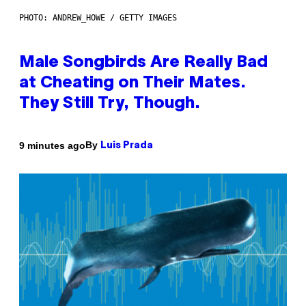
PHOTO: ANDREW_HOWE / GETTY IMAGES
Male Songbirds Are Really Bad
at Cheating on Their Mates.
They Still Try, Though.
By
9 minutes ago
Luis Prada