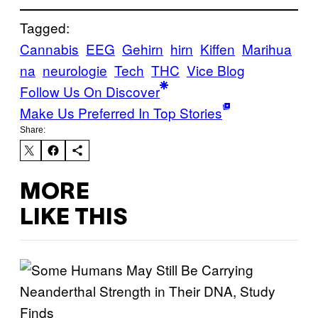
Tagged:
Cannabis
EEG
Gehirn
hirn
Kiffen
Marihua
na
neurologie
Tech
THC
Vice Blog
Follow Us On Discover
Make Us Preferred In Top Stories
Share:
MORE
LIKE THIS