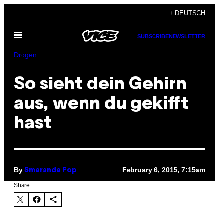
Skip
+ DEUTSCH
to
Open
content
SUBSCRIBE
NEWSLETTER
Menu
Drogen
So sieht dein Gehirn
aus, wenn du gekifft
hast
By
February 6, 2015, 7:15am
Smaranda Pop
Share: