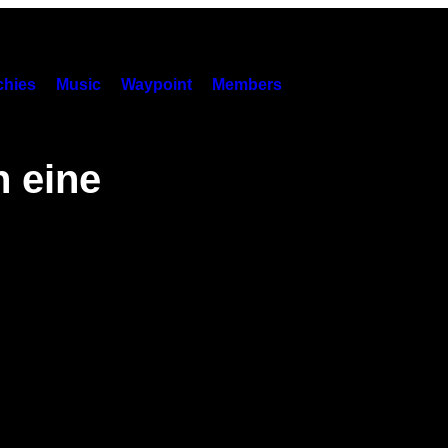
hies
Music
Waypoint
Members
n eine