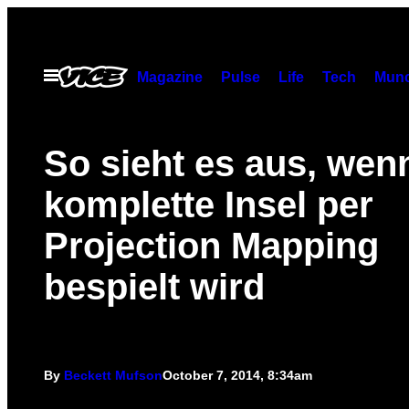
Skip
to
content
Open
Magazine
Pulse
Life
Tech
Munc
Menu
So sieht es aus, wen
komplette Insel per
Projection Mapping
bespielt wird
By
Beckett Mufson
October 7, 2014, 8:34am