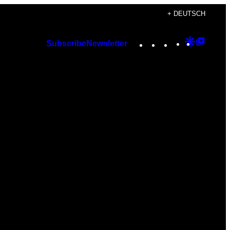
+ DEUTSCH
Instagram
TikTok
YouTube
Google
Googl
Subscribe
Newsletter
Discover
Top
Posts