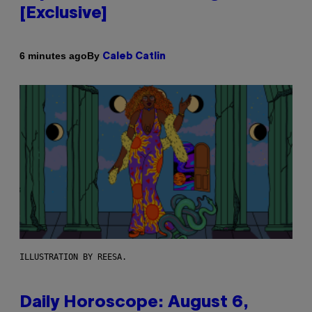
[Exclusive]
By
6 minutes ago
Caleb Catlin
ILLUSTRATION BY REESA.
Daily Horoscope: August 6,