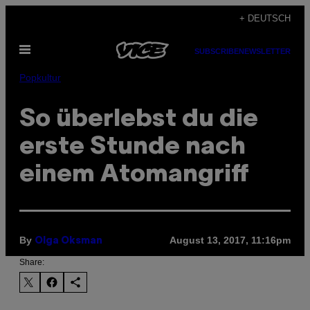
Skip
+ DEUTSCH
to
Open
content
SUBSCRIBE
NEWSLETTER
Menu
Popkultur
So überlebst du die
erste Stunde nach
einem Atomangriff
By
August 13, 2017, 11:16pm
Olga Oksman
Share: