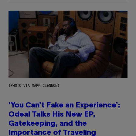
(PHOTO VIA MARK CLENNON)
‘You Can’t Fake an Experience’:
Odeal Talks His New EP,
Gatekeeping, and the
Importance of Traveling