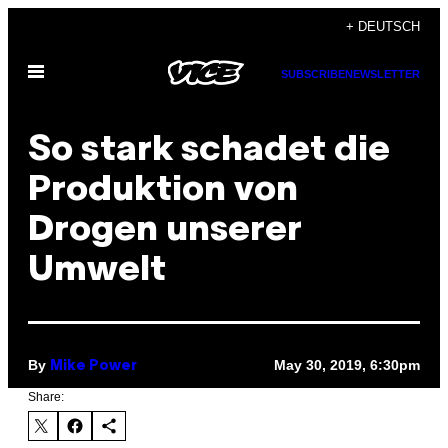
Skip
+ DEUTSCH
to
Open
content
SUBSCRIBE
NEWSLETTER
Menu
So stark schadet die
Produktion von
Drogen unserer
Umwelt
By
May 30, 2019, 6:30pm
Mike Power
Share: