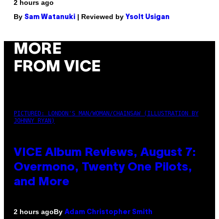
2 hours ago
By
| Reviewed by
Sam Watanuki
Ysolt Usigan
MORE
FROM VICE
PICTURED: LONDON'S MAN/WOMAN/CHAINSAW (ILLUSTRATION BY
JOHNNY RYAN)
VICE Album Reviews, August 7:
Overmono, Twenty One Pilots,
and More
By
2 hours ago
Adam Christopher Smith