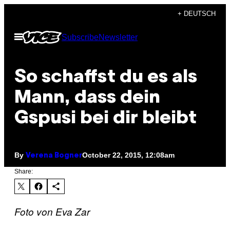
Skip
+ DEUTSCH
to
Open
Subscribe
Newsletter
content
Menu
​So schaffst du es als
Mann, dass dein
Gspusi bei dir bleibt
By
October 22, 2015, 12:08am
Verena Bogner
Share:
Foto von Eva Zar