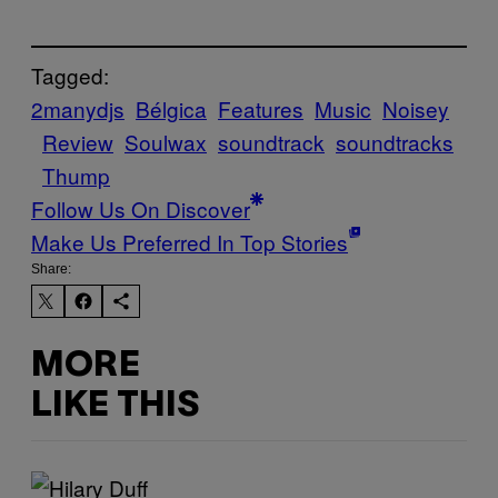
Tagged:
2manydjs
Bélgica
Features
Music
Noisey
Review
Soulwax
soundtrack
soundtracks
Thump
Follow Us On Discover
Make Us Preferred In Top Stories
Share:
MORE
LIKE THIS