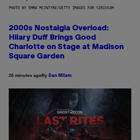
PHOTO BY EMMA MCINTYRE/GETTY IMAGES FOR SIRIUSXM
2000s Nostalgia Overload:
Hilary Duff Brings Good
Charlotte on Stage at Madison
Square Garden
By
26 minutes ago
Dan Milam