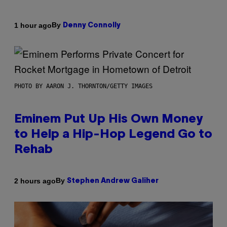
By
1 hour ago
Denny Connolly
PHOTO BY AARON J. THORNTON/GETTY IMAGES
Eminem Put Up His Own Money
to Help a Hip-Hop Legend Go to
Rehab
By
2 hours ago
Stephen Andrew Galiher