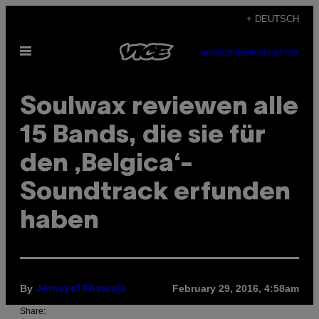
Skip
+ DEUTSCH
to
Open
content
SUBSCRIBE
NEWSLETTER
Menu
Soulwax reviewen alle
15 Bands, die sie für
den ‚Belgica‘-
Soundtrack erfunden
haben
By
February 29, 2016, 4:58am
Jemayel Khawaja
Share: