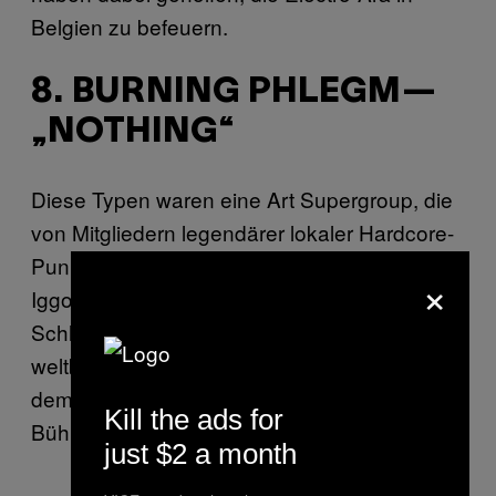
Belgien zu befeuern.
8. BURNING PHLEGM—
„NOTHING“
Diese Typen waren eine Art Supergroup, die
von Mitgliedern legendärer lokaler Hardcore-
Punk-Bands gegründet wurde, auch wenn
×
Iggor Cavalera (Sepultura, Mixhell)
Schlagzeug spielte. Ihre Gigs waren
weltbekannt für ihren kompletten Irrsinn, bei
dem das Publikum oft mehr Zeit auf der
Kill the ads for
Bühne verbrachte als die Band.
just $2 a month