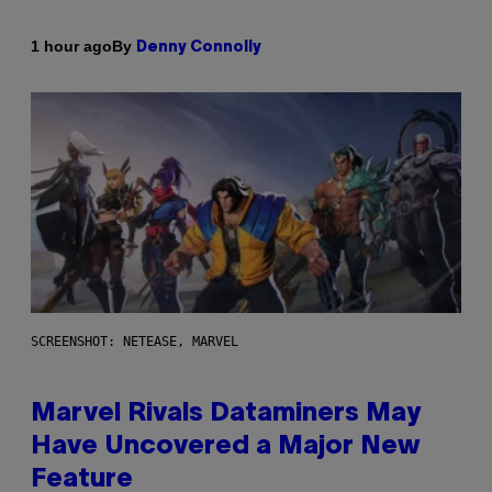
By
1 hour ago
Denny Connolly
SCREENSHOT: NETEASE, MARVEL
Marvel Rivals Dataminers May
Have Uncovered a Major New
Feature