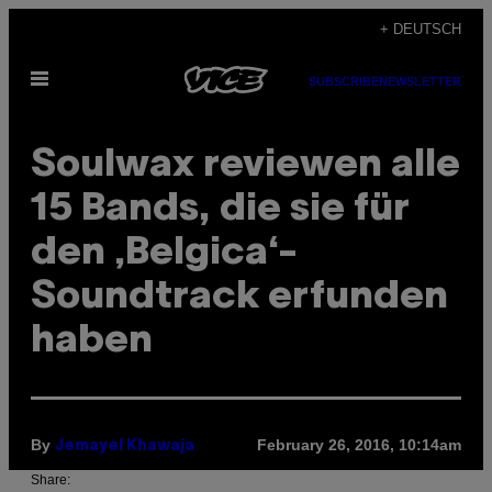
Skip
+ DEUTSCH
to
Open
content
SUBSCRIBE
NEWSLETTER
Menu
Soulwax reviewen alle
15 Bands, die sie für
den ‚Belgica‘-
Soundtrack erfunden
haben
By
February 26, 2016, 10:14am
Jemayel Khawaja
Share: