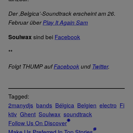
Der ‚Belgica’-Soundtrack erscheint am 26.
Februar über
Play It Again Sam
sind bei
Facebook
Soulwax
**
Folgt THUMP auf
Facebook
und
Twitter
.
Tagged:
2manydjs
bands
Bélgica
Belgien
electro
Fi
ktiv
Ghent
Soulwax
soundtrack
Follow Us On Discover
Make Us Preferred In Top Stories