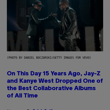
(PHOTO BY DANIEL BOCZARSKI/GETTY IMAGES FOR VEVO)
On This Day 15 Years Ago, Jay-Z
and Kanye West Dropped One of
the Best Collaborative Albums
of All Time