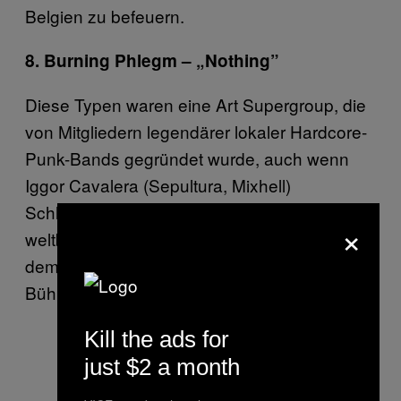
Belgien zu befeuern.
8. Burning Phlegm – „Nothing”
Diese Typen waren eine Art Supergroup, die
von Mitgliedern legendärer lokaler Hardcore-
Punk-Bands gegründet wurde, auch wenn
Iggor Cavalera (Sepultura, Mixhell)
Schlagzeug spielte. Ihre Gigs waren
×
weltbekannt für ihren kompletten Irrsinn, bei
dem das Publikum oft mehr Zeit auf der
Bühne verbrachte als die Band.
Kill the ads for
just $2 a month