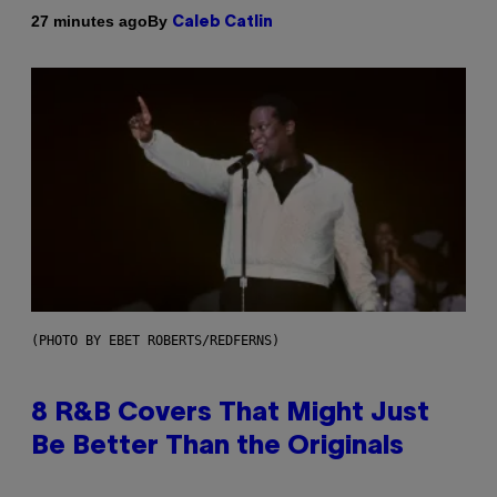
By
27 minutes ago
Caleb Catlin
(PHOTO BY EBET ROBERTS/REDFERNS)
8 R&B Covers That Might Just
Be Better Than the Originals