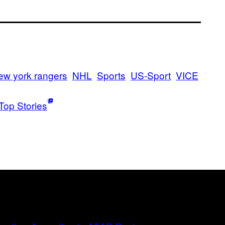
ew york rangers
NHL
Sports
US-Sport
VICE
Top Stories