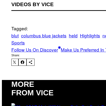
VIDEOS BY VICE
Tagged:
blut
columbus blue jackets
held
Highlights
n
Sports
Follow Us On Discover
Make Us Preferred In 
Share:
MORE
FROM VICE