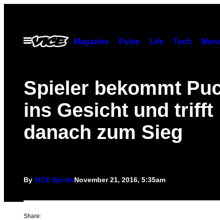
Skip
to
content
Open
Magazine
Pulse
Life
Tech
Munc
Menu
Spieler bekommt Puc
ins Gesicht und trifft
danach zum Sieg
By
VICE Sports
November 21, 2016, 5:35am
Share: