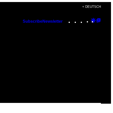
+ DEUTSCH
Instagram
TikTok
YouTube
Google
Googl
Subscribe
Newsletter
Discover
Top
Posts