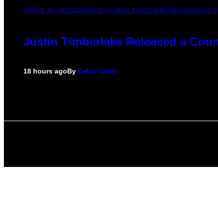
(PHOTO BY CHRISTOPHER POLK/NBCU PHOTO BANK/NBCUNIVERSAL V
Justin Timberlake Released a Coun
18 hours ago
By
Caleb Catlin