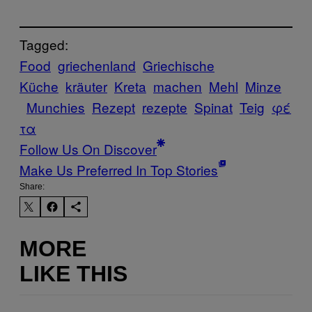
Tagged:
Food
griechenland
Griechische
Küche
kräuter
Kreta
machen
Mehl
Minze
Munchies
Rezept
rezepte
Spinat
Teig
φέ
τα
Follow Us On Discover
Make Us Preferred In Top Stories
Share:
MORE
LIKE THIS