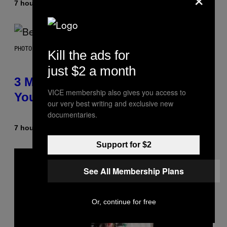
7 hours ago
By
Dan Milam
PHOTO BY KEVIN WINTER/GETTY IMAGES FOR RADIO DISNEY
Kill the ads for
just $2 a month
3 Millennial Anthems That Make
VICE membership also gives you access to
You Think of Your Best Friend
our very best writing and exclusive new
documentaries.
7 hours ago
By
Lauren Boisvert
Support for $2
See All Membership Plans
Or, continue for free