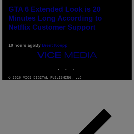
GTA 6 Extended Look is 20
Minutes Long According to
Netflix Customer Support
10 hours ago
By
Brent Koepp
VICE
MEDIA
INSTAGRAM
TIKTOK
YOUTUBE
© 2026 VICE DIGITAL PUBLISHING, LLC