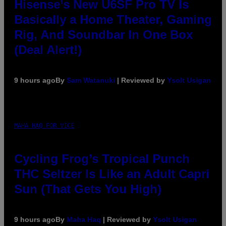
Hisense’s New U6SF Pro TV Is
Basically a Home Theater, Gaming
Rig, And Soundbar In One Box
(Deal Alert!)
9 hours ago
By
Sam Watanuki
| Reviewed by
Ysolt Usigan
MAHA HAQ FOR VICE
Cycling Frog’s Tropical Punch
THC Seltzer Is Like an Adult Capri
Sun (That Gets You High)
9 hours ago
By
Maha Haq
| Reviewed by
Ysolt Usigan