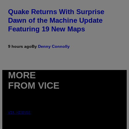
Quake Returns With Surprise
Dawn of the Machine Update
Featuring 19 New Maps
9 hours ago
By
Denny Connolly
MORE
FROM VICE
VIA HISENSE