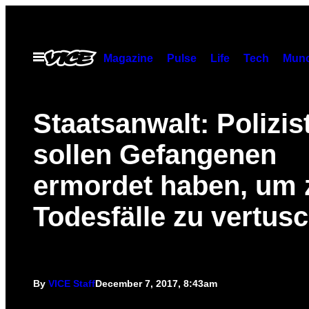
Skip
to
content
Open
Magazine
Pulse
Life
Tech
Munc
Menu
Staatsanwalt: Polizis
sollen Gefangenen
ermordet haben, um 
Todesfälle zu vertus
By
VICE Staff
December 7, 2017, 8:43am