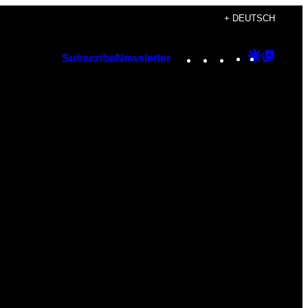
+ DEUTSCH
Instagram
TikTok
YouTube
Google
Googl
Subscribe
Newsletter
Discover
Top
Posts