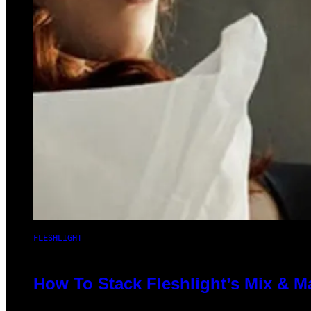
FLESHLIGHT
How To Stack Fleshlight’s Mix & 