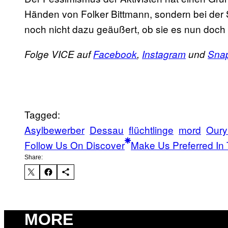
Händen von Folker Bittmann, sondern bei der S
noch nicht dazu geäußert, ob sie es nun doch f
Folge VICE auf
Facebook
,
Instagram
und
Sna
Tagged:
Asylbewerber
Dessau
flüchtlinge
mord
Oury
Follow Us On Discover
Make Us Preferred In 
Share:
MORE