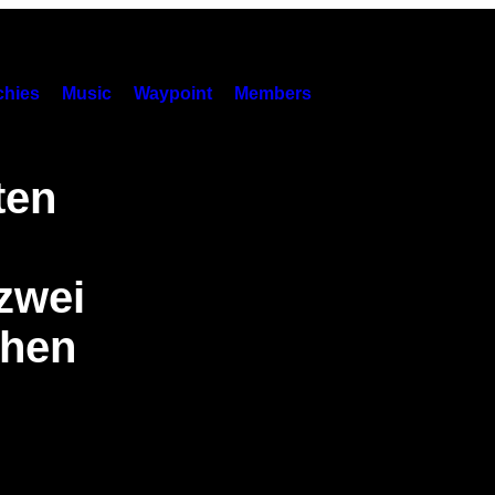
hies
Music
Waypoint
Members
ten
zwei
chen