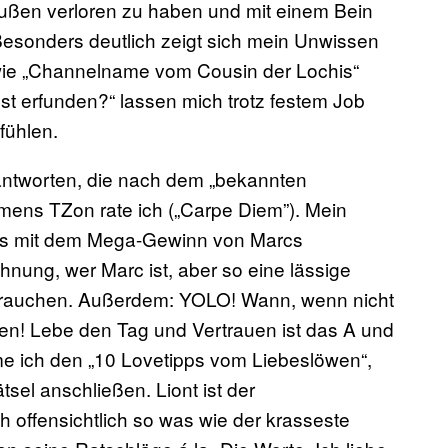
außen verloren zu haben und mit einem Bein
 Besonders deutlich zeigt sich mein Unwissen
 wie „Channelname vom Cousin der Lochis“
st erfunden?“ lassen mich trotz festem Job
fühlen.
antworten, die nach dem „bekannten
mens TZon rate ich („Carpe Diem”). Mein
chts mit dem Mega-Gewinn von Marcs
hnung, wer Marc ist, aber so eine lässige
brauchen. Außerdem: YOLO! Wann, wenn nicht
en! Lebe den Tag und Vertrauen ist das A und
e ich den „10 Lovetipps vom Liebeslöwen“,
tsel anschließen. Liont ist der
 offensichtlich so was wie der krasseste