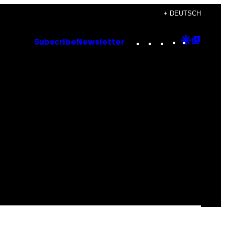
+ DEUTSCH
Instagram
TikTok
YouTube
Google
Goog
Subscribe
Newsletter
Discove
Top
Posts