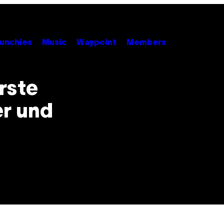
unchies
Music
Waypoint
Members
rste
er und