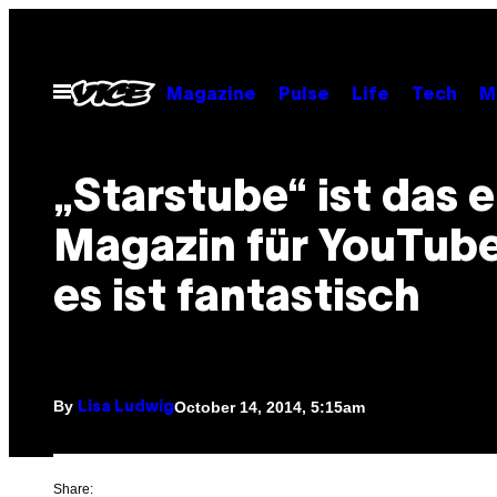
Skip
to
content
Open
Magazine
Pulse
Life
Tech
M
Menu
„Starstube“ ist das e
Magazin für YouTub
es ist fantastisch
By
October 14, 2014, 5:15am
Lisa Ludwig
Share: