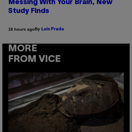
Messing With Your Brain, New
Study Finds
By
16 hours ago
Luis Prada
MORE
FROM VICE