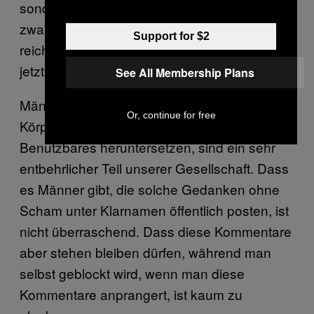
sondern ihn selbst melden müssen. Er wurde
zwar von anderen Accounts gemeldet, das
Support for $2
reiche aber nicht aus. Die Postings sind bis
jetzt auf der Seite zu finden.
See All Membership Plans
Männer, die Frauen so auf etwas
Or, continue for free
Körperliches, Bewertbares, Verurteilbares,
Benutzbares heruntersetzen, sind ein sehr
entbehrlicher Teil unserer Gesellschaft. Dass
es Männer gibt, die solche Gedanken ohne
Scham unter Klarnamen öffentlich posten, ist
nicht überraschend. Dass diese Kommentare
aber stehen bleiben dürfen, während man
selbst geblockt wird, wenn man diese
Kommentare anprangert, ist kaum zu