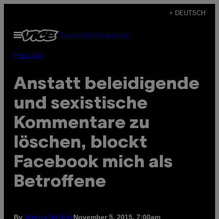
Skip
+ DEUTSCH
to
Open
Subscribe
Newsletter
content
Menu
Popkultur
Anstatt beleidigende
und sexistische
Kommentare zu
löschen, blockt
Facebook mich als
Betroffene
By
November 5, 2015, 7:00am
Hanna Herbst