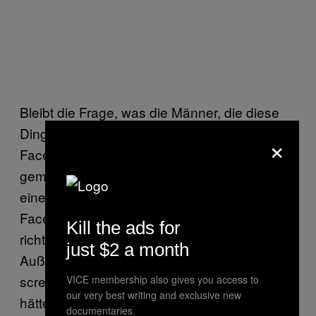
Bleibt die Frage, was die Männer, die diese
Dinge über mich gepostet haben, laut
×
Facebook richtig gemacht und was ich falsch
gemacht habe. Auf eine wütende Mail und
einen noch wütenderen Anruf antwortet
Facebook Folgendes: „Facebook ist auf das
Kill the ads for
richtige Melden von Inhalten angewiesen.”
just $2 a month
Außerdem dürfe man keine Privatnachrichten
screenshotten und veröffentlichen. Heißt: Ich
VICE membership also gives you access to
our very best writing and exclusive new
hätte den Poster nicht blockieren dürfen,
documentaries.