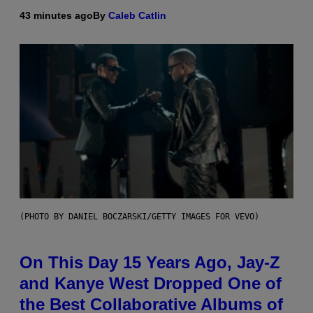
43 minutes ago
By
Caleb Catlin
(PHOTO BY DANIEL BOCZARSKI/GETTY IMAGES FOR VEVO)
On This Day 15 Years Ago, Jay-Z
and Kanye West Dropped One of
the Best Collaborative Albums of