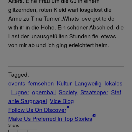
Alters. Eine Frau um die 60 in einem
glitzernden, roten Kleid warf losgelöst die
Arme zu Tina Turner „Whats love got to do
with it” in die Höhe.
Ein schöner Abschied, die
Last der unausgefüllten Stunden fiel etwas
von mir ab und ich ging erleichtert heim.
Tagged:
events
fernsehen
Kultur
Langweilig
lokales
Lugner
opernball
Society
Staatsoper
Stef
anie Sargnagel
Vice Blog
Follow Us On Discover
Make Us Preferred In Top Stories
Share: