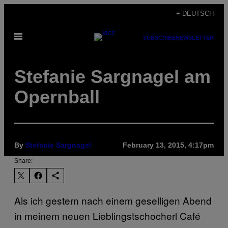
Skip
+ DEUTSCH
to
Open
content
SUBSCRIBE
NEWSLETTER
Menu
Stefanie Sargnagel am
Opernball
By
Stefanie Sargnagel
February 13, 2015, 4:17pm
Share:
Als ich gestern nach einem geselligen Abend
in meinem neuen Lieblingstschocherl Café