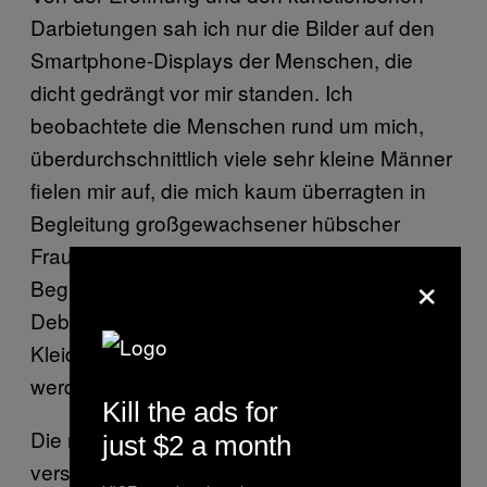
Darbietungen sah ich nur die Bilder auf den
Smartphone-Displays der Menschen, die
dicht gedrängt vor mir standen. Ich
beobachtete die Menschen rund um mich,
überdurchschnittlich viele sehr kleine Männer
fielen mir auf, die mich kaum überragten in
Begleitung großgewachsener hübscher
Frauen. Viele alte Männer waren in
×
Begleitung ihrer Töchter da. Die unschuldigen
DebütanntInnen tanzten in ihren weißen
Kleidern, um in die Gesellschaft eingeführt zu
werden wie Tampons.
Kill the ads for
Die meisten Räumlichkeiten, die
just $2 a month
verschiedenen Bars und kleinen Bühnen