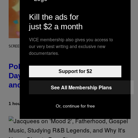
Kill the ads for
just $2 a month
VICE membership also gives you access to
our very best writing and exclusive new
SCREENSHOT: POKEMON GO
documentaries.
Pokémon GO Fire and Ice Hatch
Support for $2
Day Event Guide – All Bonuses
and Special Hatches
See All Membership Plans
1 hour ago
By
Denny Connolly
Or, continue for free