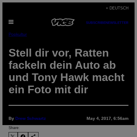
Skip
+ DEUTSCH
to
Open
content
SUBSCRIBE
NEWSLETTER
Menu
Popkultur
Stell dir vor, Ratten
fackeln dein Auto ab
und Tony Hawk macht
ein Foto mit dir
By
Drew Schwartz
May 4, 2017, 6:56am
Share: