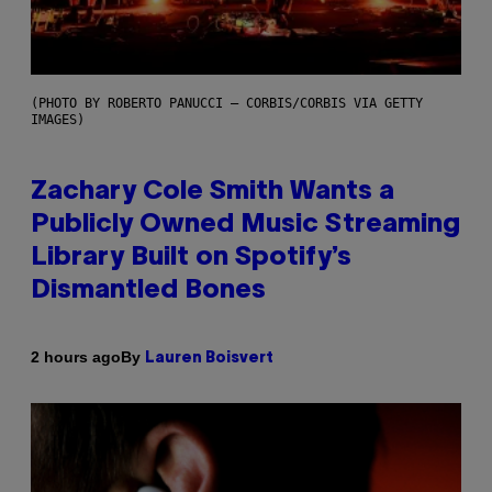
(PHOTO BY ROBERTO PANUCCI – CORBIS/CORBIS VIA GETTY
IMAGES)
Zachary Cole Smith Wants a
Publicly Owned Music Streaming
Library Built on Spotify’s
Dismantled Bones
By
2 hours ago
Lauren Boisvert