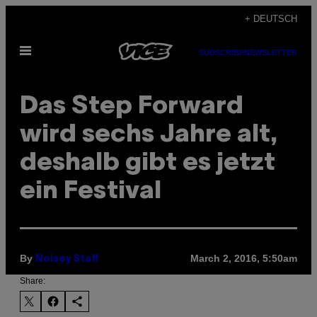
Skip
+ DEUTSCH
to
Open
content
SUBSCRIBE
NEWSLETTER
Menu
Das Step Forward
wird sechs Jahre alt,
deshalb gibt es jetzt
ein Festival
By
March 2, 2016, 5:50am
Noisey Staff
Share: