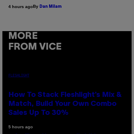
By
4 hours ago
Dan Milam
MORE
FROM VICE
FLESHLIGHT
How To Stack Fleshlight’s Mix &
Match, Build Your Own Combo
Sales Up To 30%
5 hours ago