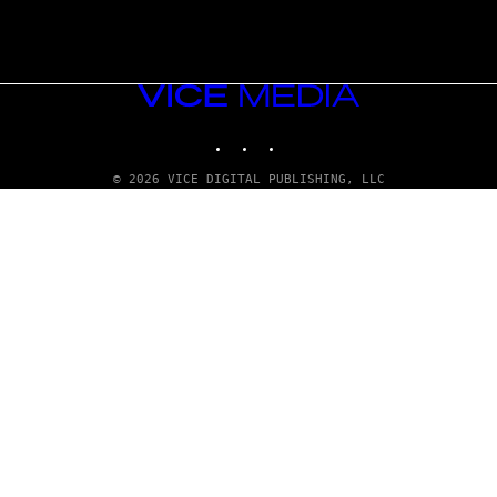
VICE
MEDIA
INSTAGRAM
TIKTOK
YOUTUBE
© 2026 VICE DIGITAL PUBLISHING, LLC