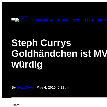
Skip
to
content
Open
Magazine
Pulse
Life
Tech
Munc
Menu
Steph Currys
Goldhändchen ist M
würdig
By
Sean Newell
May 4, 2015, 5:23am
Share: