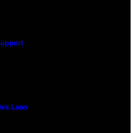
Support
des Later