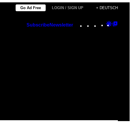
Go Ad Free
LOGIN / SIGN UP
+ DEUTSCH
Instagram
TikTok
YouTube
Google
Googl
Subscribe
Newsletter
Discover
Top
Posts