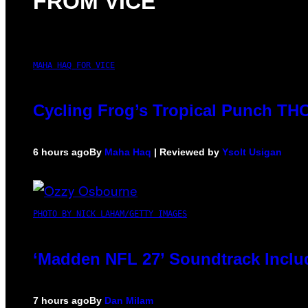
FROM VICE
MAHA HAQ FOR VICE
Cycling Frog’s Tropical Punch THC 
6 hours ago
By
Maha Haq
| Reviewed by
Ysolt Usigan
PHOTO BY NICK LAHAM/GETTY IMAGES
‘Madden NFL 27’ Soundtrack Includ
7 hours ago
By
Dan Milam