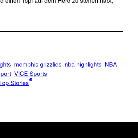
rad einen Topf auf dem Herd zu stehen habt,
ights
memphis grizzlies
nba highlights
NBA
port
VICE Sports
Top Stories