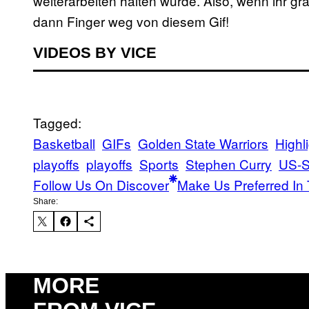
weiterarbeiten halten würde. Also, wenn ihr g
dann Finger weg von diesem Gif!
VIDEOS BY VICE
Tagged:
Basketball
GIFs
Golden State Warriors
Highl
playoffs
playoffs
Sports
Stephen Curry
US-S
Follow Us On Discover
Make Us Preferred In 
Share:
MORE