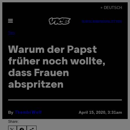
Skip
+ DEUTSCH
to
Open
content
SUBSCRIBE
NEWSLETTER
Menu
Sex
Warum der Papst
früher noch wollte,
dass Frauen
abspritzen
By
April 15, 2020, 3:31am
Thembi Wolf
Share: