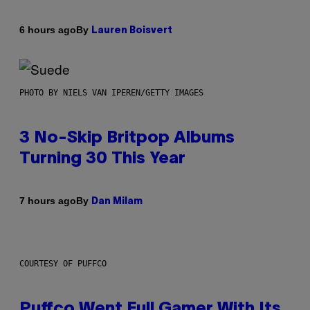
By
6 hours ago
Lauren Boisvert
PHOTO BY NIELS VAN IPEREN/GETTY IMAGES
3 No-Skip Britpop Albums
Turning 30 This Year
By
7 hours ago
Dan Milam
COURTESY OF PUFFCO
Puffco Went Full Gamer With Its