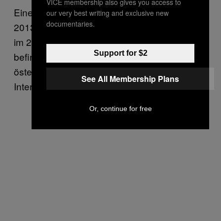
VICE membership also gives you access to
Eine der Hausdurchsuchungen im Sommer
our very best writing and exclusive new
documentaries.
2013 in Wien fand in der Großen Sperlgasse
im 2. Bezirk statt. In derselben Straße
Support for $2
befindet sich der Hauptsitz des
österreichischen Ablegers von „Human Life
See All Membership Plans
International”.
Or, continue for free