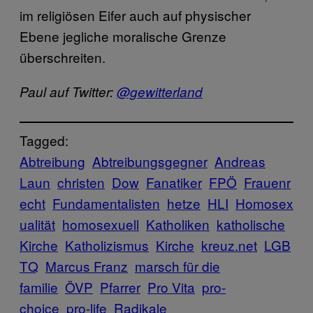
im religiösen Eifer auch auf physischer
Ebene jegliche moralische Grenze
überschreiten.
Paul auf Twitter:
@gewitterland
Tagged:
Abtreibung
Abtreibungsgegner
Andreas
Laun
christen
Dow
Fanatiker
FPÖ
Frauenr
echt
Fundamentalisten
hetze
HLI
Homosex
ualität
homosexuell
Katholiken
katholische
Kirche
Katholizismus
Kirche
kreuz.net
LGB
TQ
Marcus Franz
marsch für die
familie
ÖVP
Pfarrer
Pro Vita
pro-
choice
pro-life
Radikale