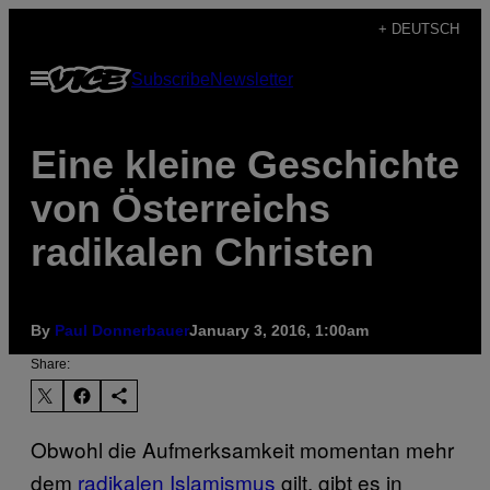
Skip
+ DEUTSCH
to
Open
Subscribe
Newsletter
content
Menu
Eine kleine Geschichte
von Österreichs
radikalen Christen
By
Paul Donnerbauer
January 3, 2016, 1:00am
Share:
Obwohl die Aufmerksamkeit momentan mehr
dem
radikalen Islamismus
gilt, gibt es in