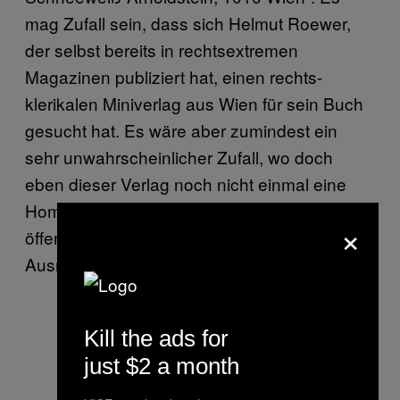
mag Zufall sein, dass sich Helmut Roewer,
der selbst bereits in rechtsextremen
Magazinen publiziert hat, einen rechts-
klerikalen Miniverlag aus Wien für sein Buch
gesucht hat. Es wäre aber zumindest ein
sehr unwahrscheinlicher Zufall, wo doch
eben dieser Verlag noch nicht einmal eine
Homepage besitzt, über die man sich
×
öffentlich und ohne Kontakte über die
Ausrichtung des Verlags informieren könnte.
Kill the ads for
Klingelschild mit Firmenname. Foto
just $2 a month
vom Autor.