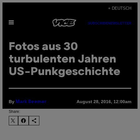
Skip
+ DEUTSCH
to
Open
content
SUBSCRIBE
NEWSLETTER
Menu
Fotos aus 30
turbulenten Jahren
US-Punkgeschichte
By
August 28, 2016, 12:00am
Mark Beemer
Share: