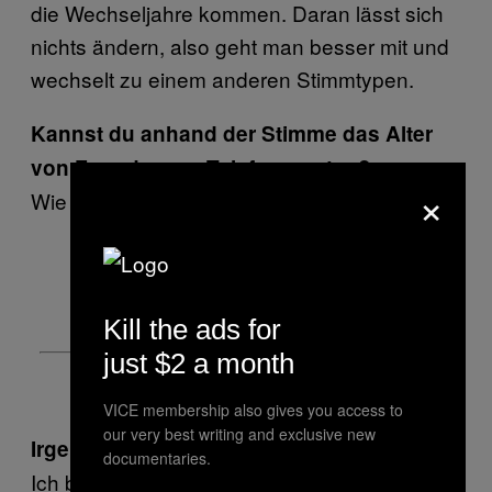
die Wechseljahre kommen. Daran lässt sich
nichts ändern, also geht man besser mit und
wechselt zu einem anderen Stimmtypen.
Kannst du anhand der Stimme das Alter
von Fremden am Telefon erraten?
×
Wie alt bin ich?
Kill the ads for
just $2 a month
VICE membership also gives you access to
our very best writing and exclusive new
Irgendetwas zwischen 35 und 50?
documentaries.
Ich bin ein bisschen älter. Menschen liegen