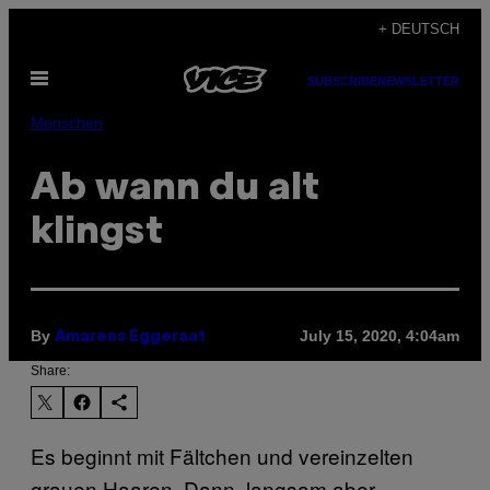
Skip
+ DEUTSCH
to
Open
content
SUBSCRIBE
NEWSLETTER
Menu
Menschen
Ab wann du alt
klingst
By
July 15, 2020, 4:04am
Amarens Eggeraat
Share:
Es beginnt mit Fältchen und vereinzelten
grauen Haaren. Dann, langsam aber