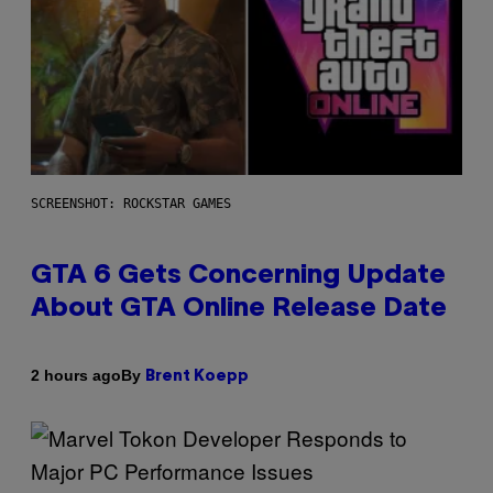
SCREENSHOT: ROCKSTAR GAMES
GTA 6 Gets Concerning Update
About GTA Online Release Date
By
2 hours ago
Brent Koepp