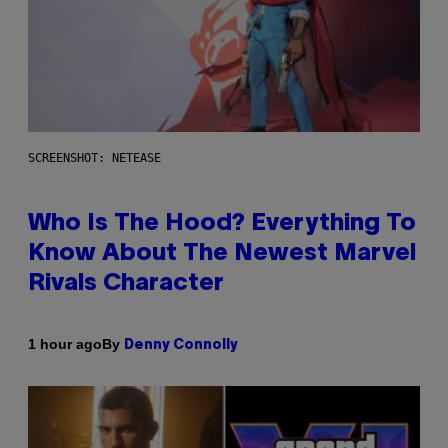
SCREENSHOT: NETEASE
Who Is The Hood? Everything To
Know About The Newest Marvel
Rivals Character
By
1 hour ago
Denny Connolly