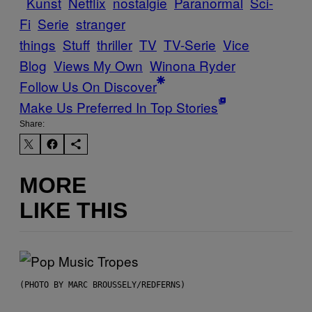
Kunst
Netflix
nostalgie
Paranormal
Sci-
Fi
Serie
stranger
things
Stuff
thriller
TV
TV-Serie
Vice
Blog
Views My Own
Winona Ryder
Follow Us On Discover
Make Us Preferred In Top Stories
Share:
MORE
LIKE THIS
(PHOTO BY MARC BROUSSELY/REDFERNS)