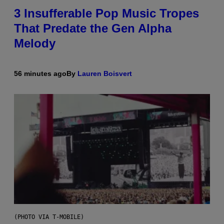
3 Insufferable Pop Music Tropes
That Predate the Gen Alpha
Melody
56 minutes ago
By
Lauren Boisvert
(PHOTO VIA T-MOBILE)