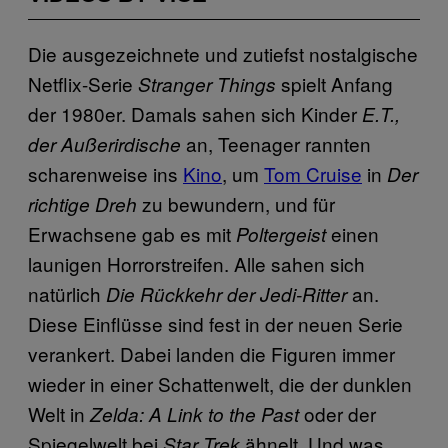
Die ausgezeichnete und zutiefst nostalgische
Netflix-Serie
spielt Anfang
Stranger Things
der 1980er. Damals sahen sich Kinder
E.T.,
an, Teenager rannten
der Außerirdische
scharenweise ins
Kino
, um
Tom Cruise
in
Der
zu bewundern, und für
richtige Dreh
Erwachsene gab es mit
einen
Poltergeist
launigen Horrorstreifen. Alle sahen sich
natürlich
an.
Die Rückkehr der Jedi-Ritter
Diese Einflüsse sind fest in der neuen Serie
verankert. Dabei landen die Figuren immer
wieder in einer Schattenwelt, die der dunklen
Welt in
oder der
Zelda: A Link to the Past
Spiegelwelt bei
ähnelt. Und was
Star Trek