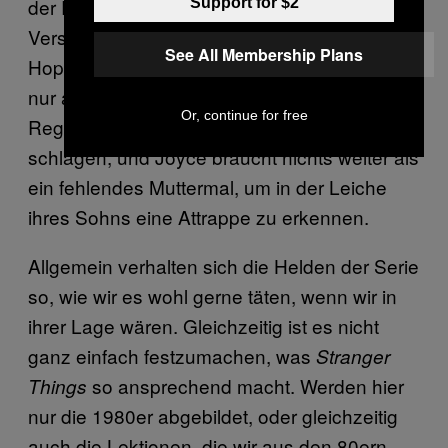
der Rest der Stadt von der großen
Support for $2
Verschwörung überzeugen lässt: Chief
See All Membership Plans
Hopper wird lockerer und forscher, als ob er
nur auf eine Gelegenheit gewartet hat, bösen
Or, continue for free
Regierungsagenten in die Fresse zu
schlagen, und Joyce braucht nichts weiter als
ein fehlendes Muttermal, um in der Leiche
ihres Sohns eine Attrappe zu erkennen.
Allgemein verhalten sich die Helden der Serie
so, wie wir es wohl gerne täten, wenn wir in
ihrer Lage wären. Gleichzeitig ist es nicht
ganz einfach festzumachen, was
Stranger
so ansprechend macht. Werden hier
Things
nur die 1980er abgebildet, oder gleichzeitig
auch die Lektionen, die wir aus den 80ern