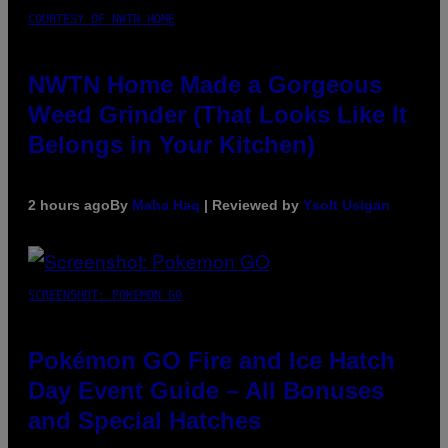
COURTESY OF NWTN HOME
NWTN Home Made a Gorgeous
Weed Grinder (That Looks Like It
Belongs in Your Kitchen)
2 hours ago
By
Maha Haq
| Reviewed by
Ysolt Usigan
SCREENSHOT: POKEMON GO
Pokémon GO Fire and Ice Hatch
Day Event Guide – All Bonuses
and Special Hatches