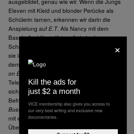
ausgebildet, genau wie wir. Wenn die Jungs
Eleven mit Kleid und blonder Perücke als
Schülerin tarnen, erkennen wir darin die
Anspielung auf
. Als Nancy mit dem
E.T
Baseballschläger übt, weil sie in der
×
Schattenwelt auf Monsterjagd gehen will, tritt
sie in die Fußstapfen einer anderen Nancy,
dem archetypischen Last Girl aus
Nightmare
. Und als Eleven mit ihrer
on Elm Street
Kill the ads for
Telekinese den Klassenfiesling dazu bringt,
just $2 a month
sich einzunässen, verspüren wir dieselbe
Befriedigung wie bei
oder
Teenwolf
Monster
VICE membership also gives you access to
. Es ist der wahr gewordene Traum,
Busters
our very best writing and exclusive new
mit einem Monster befreundet zu sein.
documentaries.
Überraschend ist hingegen, wie leicht sich