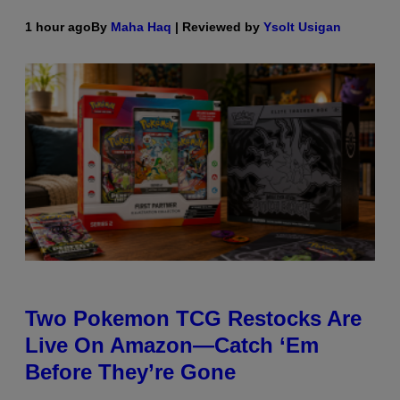
1 hour ago
By
Maha Haq
| Reviewed by
Ysolt Usigan
Two Pokemon TCG Restocks Are
Live On Amazon—Catch ‘Em
Before They’re Gone