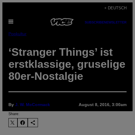
Skip
+ DEUTSCH
to
Open
content
SUBSCRIBE
NEWSLETTER
Menu
Popkultur
‘Stranger Things’ ist
erstklassige, gruselige
80er-Nostalgie
By
J. W. McCormack
August 8, 2016, 3:00am
Share: