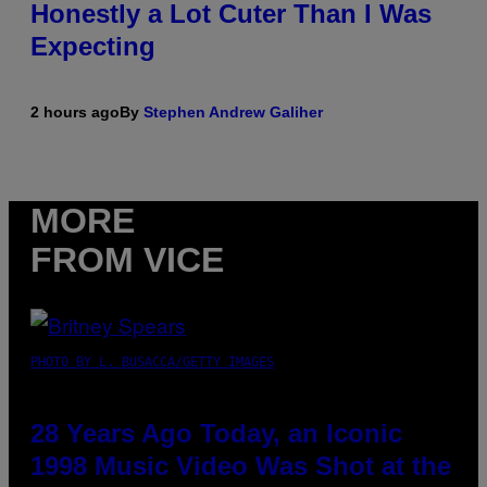
Honestly a Lot Cuter Than I Was
Expecting
2 hours ago
By
Stephen Andrew Galiher
MORE
FROM VICE
PHOTO BY L. BUSACCA/GETTY IMAGES
28 Years Ago Today, an Iconic
1998 Music Video Was Shot at the