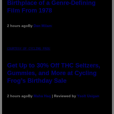
Birthplace of a Genre-Defining
Film From 1978
2 hours ago
By
Dan Milam
COURTESY OF CYCLING FROG
Get Up to 30% Off THC Seltzers,
Gummies, and More at Cycling
Frog’s Birthday Sale
2 hours ago
By
Maha Haq
| Reviewed by
Ysolt Usigan