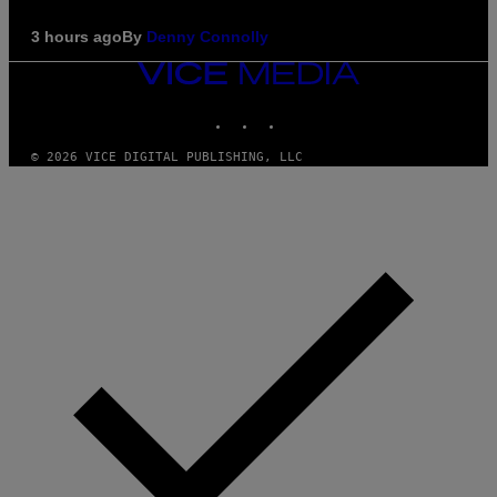
3 hours ago
By
Denny Connolly
VICE
MEDIA
INSTAGRAM
TIKTOK
YOUTUBE
© 2026 VICE DIGITAL PUBLISHING, LLC