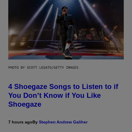
PHOTO BY SCOTT LEGATO/GETTY IMAGES
4 Shoegaze Songs to Listen to if
You Don’t Know if You Like
Shoegaze
7 hours ago
By
Stephen Andrew Galiher