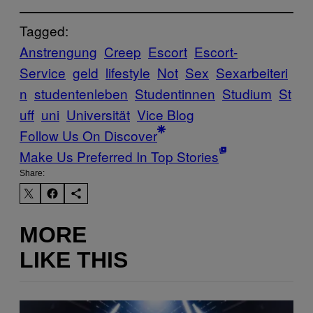
Tagged:
Anstrengung
Creep
Escort
Escort-
Service
geld
lifestyle
Not
Sex
Sexarbeiteri
n
studentenleben
Studentinnen
Studium
St
uff
uni
Universität
Vice Blog
Follow Us On Discover
Make Us Preferred In Top Stories
Share:
MORE
LIKE THIS