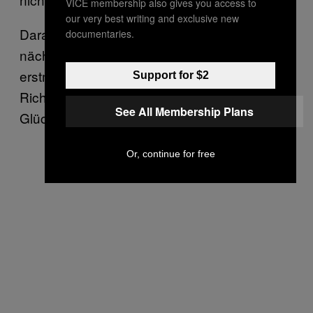
VICE membership also gives you access to
our very best writing and exclusive new
Daraufhin sprang ich panisch in den
documentaries.
nächstbesten Bus und mir war es auch
erstmal total egal, dass ich in die falsche
Support for $2
Richtung fuhr. Den Typen habe ich zum
See All Membership Plans
Glück nie wieder gesehen.
Or, continue for free