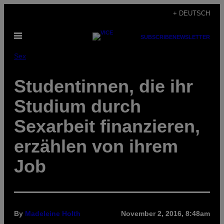
Skip
+ DEUTSCH
to
Open
content
SUBSCRIBE
NEWSLETTER
Menu
Sex
Studentinnen, die ihr
Studium durch
Sexarbeit finanzieren,
erzählen von ihrem
Job
By
Madeleine Holth
November 2, 2016, 8:48am