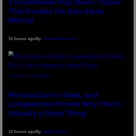
3 Insufferable Pop Music Tropes
That Predate the Gen Alpha
Melody
11 hours ago
By
Lauren Boisvert
(PHOTO VIA T-MOBILE)
Monoculture is Dead, and
Lollapalooza Proved Why That’s
Actually a Great Thing
11 hours ago
By
Caleb Catlin