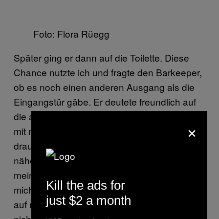
Foto: Flora Rüegg
Später ging er dann auf die Toilette. Diese
Chance nutzte ich und fragte den Barkeeper,
ob es noch einen anderen Ausgang als die
Eingangstür gäbe. Er deutete freundlich auf
die andere Seite des Raums und ich rannte
×
mit meinem Mantel in der Hand nach
draußen. Als ich mich der Bushaltestelle
näherte, hörte ich plötzlich, wie jemand
meinen Escort-Namen laut ausrief. Ich drehte
Kill the ads for
mich um und sah, wie der Typ aus der Bar
just $2 a month
auf mich zu rannte und sagte, dass ich noch
nicht gehen dürfe und er noch nicht fertig sei.