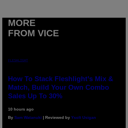
MORE
FROM VICE
FLESHLIGHT
How To Stack Fleshlight’s Mix &
Match, Build Your Own Combo
Sales Up To 30%
10 hours ago
By
Sam Watanuki
| Reviewed by
Ysolt Usigan