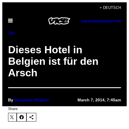
Skip
+ DEUTSCH
to
Open
content
SUBSCRIBE
NEWSLETTER
Menu
Sex
Dieses Hotel in
Belgien ist für den
Arsch
By
Benjamin Shapiro
March 7, 2014, 7:45am
Share: