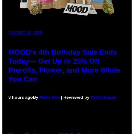
COURTESY OF MOOD
MOOD’s 4th Birthday Sale Ends
Today— Get Up to 25% Off
Prerolls, Flower, and More While
You Can
3 hours ago
By
Maha Haq
| Reviewed by
Ysolt Usigan