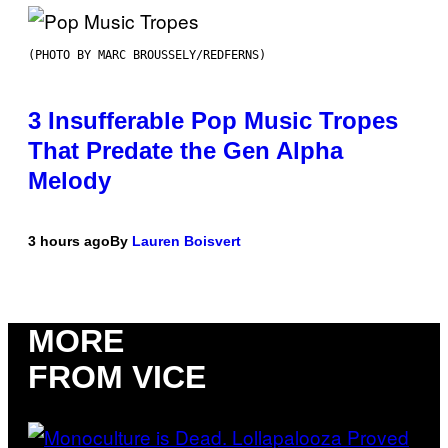
(PHOTO BY MARC BROUSSELY/REDFERNS)
3 Insufferable Pop Music Tropes
That Predate the Gen Alpha
Melody
3 hours ago
By
Lauren Boisvert
MORE
FROM VICE