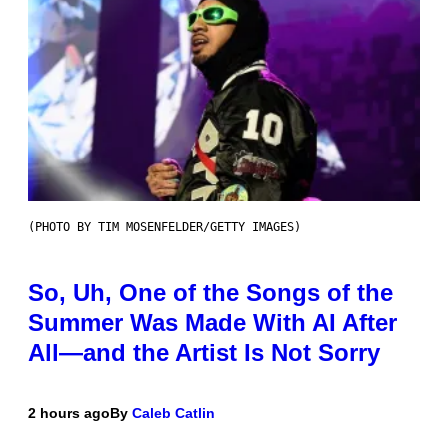
(PHOTO BY TIM MOSENFELDER/GETTY IMAGES)
So, Uh, One of the Songs of the
Summer Was Made With AI After
All—and the Artist Is Not Sorry
2 hours ago
By
Caleb Catlin