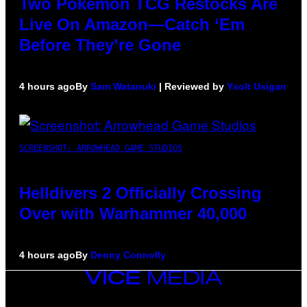
Two Pokemon TCG Restocks Are
Live On Amazon—Catch ‘Em
Before They’re Gone
4 hours ago
By
Sam Watanuki
| Reviewed by
Ysolt Usigan
SCREENSHOT: ARROWHEAD GAME STUDIOS
Helldivers 2 Officially Crossing
Over with Warhammer 40,000
4 hours ago
By
Denny Connolly
VICE
MEDIA
INSTAGRAM
TIKTOK
YOUTUBE