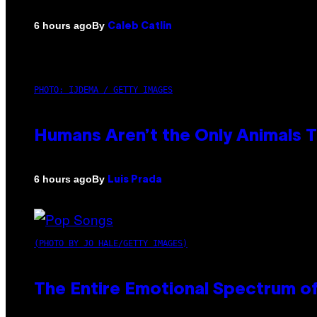
By
6 hours ago
Caleb Catlin
PHOTO: IJDEMA / GETTY IMAGES
Humans Aren’t the Only Animals 
By
6 hours ago
Luis Prada
(PHOTO BY JO HALE/GETTY IMAGES)
The Entire Emotional Spectrum of