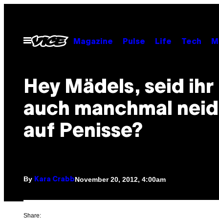
Skip
to
content
Open
Magazine
Pulse
Life
Tech
M
Menu
Hey Mädels, seid ihr
auch manchmal neid
auf Penisse?
By
November 20, 2012, 4:00am
Kara Crabb
Share: