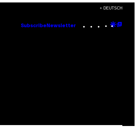
+ DEUTSCH
Instagram
TikTok
YouTube
Google
Goog
Subscribe
Newsletter
Discove
Top
Posts