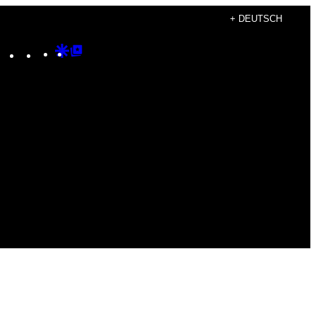
+ DEUTSCH
Instagram
TikTok
YouTube
Google
Google
Discover
Top
Posts