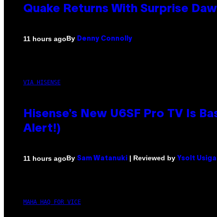
Quake Returns With Surprise Da
By
11 hours ago
Denny Connolly
VIA HISENSE
Hisense’s New U6SF Pro TV Is Bas
Alert!)
By
| Reviewed by
11 hours ago
Sam Watanuki
Ysolt Usig
MAHA HAQ FOR VICE