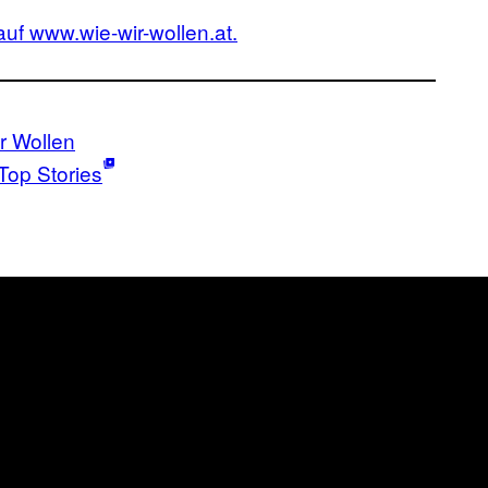
auf www.wie-wir-wollen.at.
r Wollen
Top Stories