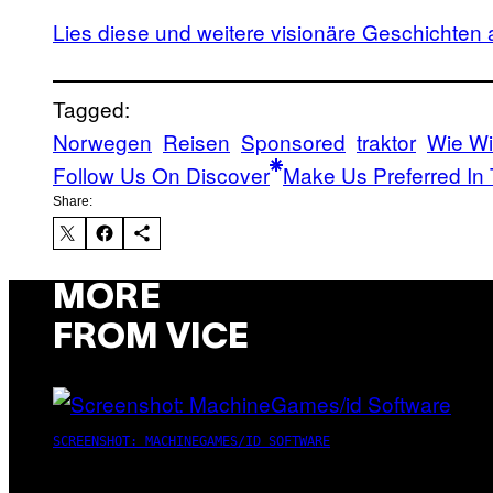
​Lies diese und weitere visionäre Geschichten 
Tagged:
Norwegen
Reisen
Sponsored
traktor
Wie Wi
Follow Us On Discover
Make Us Preferred In 
Share:
MORE
FROM VICE
SCREENSHOT: MACHINEGAMES/ID SOFTWARE