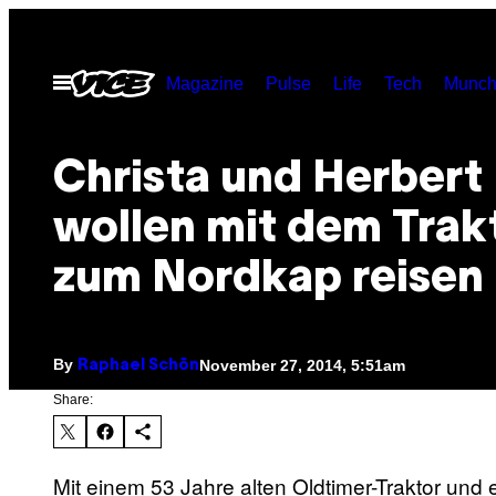
Skip
to
Open
Magazine
Pulse
Life
Tech
Munch
content
Menu
Christa und Herbert
wollen mit dem Trak
zum Nordkap reisen
By
November 27, 2014, 5:51am
Raphael Schön
Share:
​Mit einem 53 Jahre alten Oldtimer-Traktor und