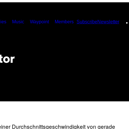
ies
Music
Waypoint
Members
Subscribe
Newsletter
tor
 einer Durchschnittsgeschwindigkeit von gerade