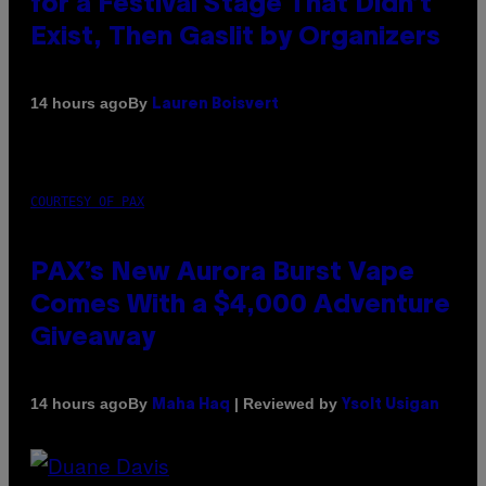
for a Festival Stage That Didn’t
Exist, Then Gaslit by Organizers
By
14 hours ago
Lauren Boisvert
COURTESY OF PAX
PAX’s New Aurora Burst Vape
Comes With a $4,000 Adventure
Giveaway
By
| Reviewed by
14 hours ago
Maha Haq
Ysolt Usigan