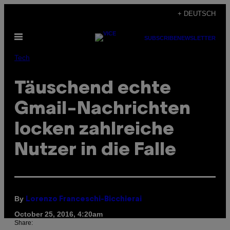
Skip
+ DEUTSCH
to
Open
content
SUBSCRIBE
NEWSLETTER
Menu
Tech
Täuschend echte
Gmail-Nachrichten
locken zahlreiche
Nutzer in die Falle
By
Lorenzo Franceschi-Bicchierai
October 25, 2016, 4:20am
Share: