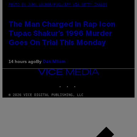
PHOTO BY JOHN LOCHER/POOL/AFP VIA GETTY IMAGES
The Man Charged in Rap Icon
Tupac Shakur’s 1996 Murder
Goes On Trial This Monday
By
14 hours ago
Dan Milam
VICE
MEDIA
INSTAGRAM
TIKTOK
YOUTUBE
© 2026 VICE DIGITAL PUBLISHING, LLC