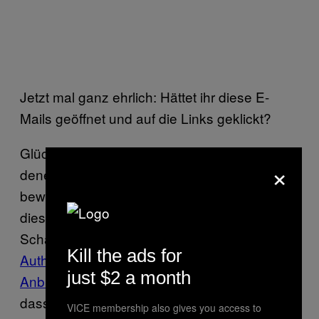
Jetzt mal ganz ehrlich: Hättet ihr diese E-
Mails geöffnet und auf die Links geklickt?
Glücklicherweise gibt es auch für diejenigen,
×
denen das Problem von Phishing E-Mails
bewusst ist, die sich aber nicht zutrauen,
diese immer zu erkennen, eine Lösung:
Schaltet einfach die
Zwei-Faktor-
Kill the ads for
Authentifizierung
bei Gmail oder dem
E-Mail-
just $2 a month
Anbieter eures Vertrauens
ein und tut
dasselbe auf all euren Social Media
VICE membership also gives you access to