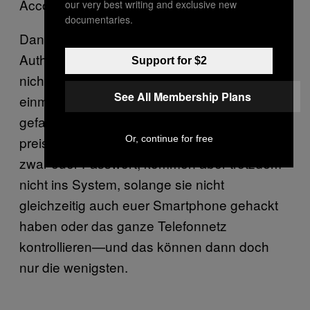
Accounts.
our very best writing and exclusive new
documentaries.
Dank der Zwei-Faktor- oder Zwei-Schritt-
Authentifizierung können Hacker selbst dann
Support for $2
nicht in euren Account gelangen, wenn ihr
See All Membership Plans
einmal auf einen gefälschten Link herein
gefallen seid und euer Passwort
Or, continue for free
preisgegeben habt. Die Hacker haben dann
zwar euer Passwort, kommen aber trotzdem
nicht ins System, solange sie nicht
gleichzeitig auch euer Smartphone gehackt
haben oder das ganze Telefonnetz
kontrollieren—und das können dann doch
nur die wenigsten.