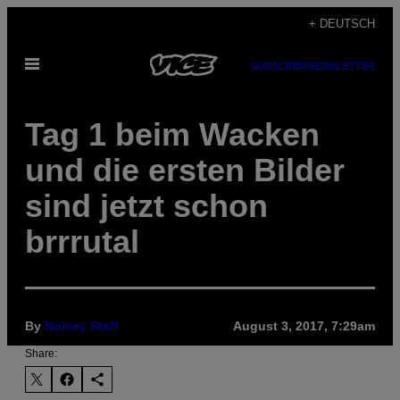
Skip
+ DEUTSCH
to
Open
content
SUBSCRIBE
NEWSLETTER
Menu
Tag 1 beim Wacken
und die ersten Bilder
sind jetzt schon
brrrutal
By
Noisey Staff
August 3, 2017, 7:29am
Share: