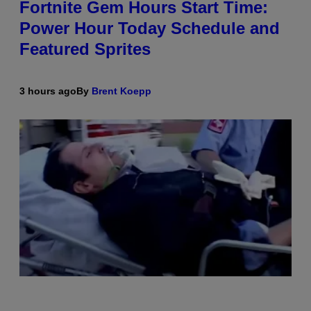
Fortnite Gem Hours Start Time:
Power Hour Today Schedule and
Featured Sprites
3 hours ago
By
Brent Koepp