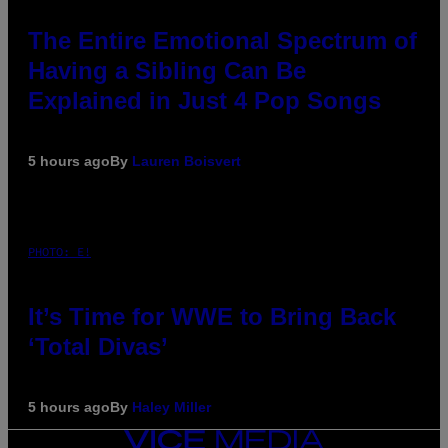
The Entire Emotional Spectrum of
Having a Sibling Can Be
Explained in Just 4 Pop Songs
5 hours ago
By
Lauren Boisvert
PHOTO: E!
It’s Time for WWE to Bring Back
‘Total Divas’
5 hours ago
By
Haley Miller
VICE