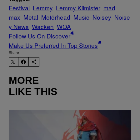
Festival
Lemmy
Lemmy Kilmister
mad
max
Metal
Motörhead
Music
Noisey
Noise
y News
Wacken
WOA
Follow Us On Discover
Make Us Preferred In Top Stories
Share:
MORE
LIKE THIS