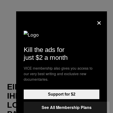
×
Kill the ads for
just $2 a month
VICE membership also gives you access to
our very best writing and exclusive new
documentaries.
EIN TIPP NOCH: WENN
IHR NOCH NICHT
Support for $2
LOSGEFAHREN SEID,
See All Membership Plans