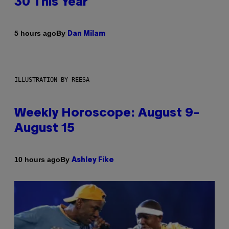
30 This Year
By
5 hours ago
Dan Milam
ILLUSTRATION BY REESA
Weekly Horoscope: August 9-
August 15
By
10 hours ago
Ashley Fike