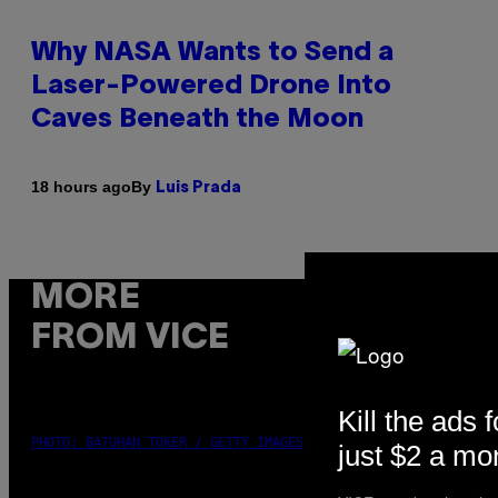
Why NASA Wants to Send a
Laser-Powered Drone Into
Caves Beneath the Moon
By
18 hours ago
Luis Prada
MORE
FROM VICE
Kill the ads f
PHOTO: BATUHAN TOKER / GETTY IMAGES
just $2 a mo