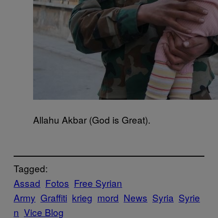
Allahu Akbar (God is Great).
Tagged:
Assad
Fotos
Free Syrian
Army
Graffiti
krieg
mord
News
Syria
Syrie
n
Vice Blog