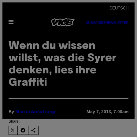
Skip
+ DEUTSCH
to
Open
content
SUBSCRIBE
NEWSLETTER
Menu
Wenn du wissen
willst, was die Syrer
denken, lies ihre
Graffiti
By
May 7, 2013, 7:00am
Martin Armstrong
Share: