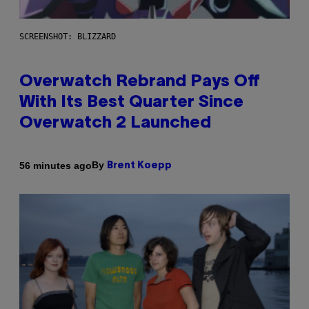
SCREENSHOT: BLIZZARD
Overwatch Rebrand Pays Off
With Its Best Quarter Since
Overwatch 2 Launched
By
56 minutes ago
Brent Koepp