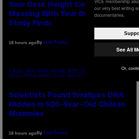
VICE membership also 
Your Desk Height Could Be
our very best writing 
Messing With Your Brain, New
documentaries.
Study Finds
Suppor
By
18 hours ago
Luis Prada
See All 
Or, conti
A MUCH, MUCH OLDER CHILEAN MUMMY THAN THOSE IN QUESTION.
PHOTO: MARTIN BERNETTI/AFP VIA GETTY IMAGES
Scientists Found Smallpox DNA
Hidden in 500-Year-Old Chilean
Mummies
By
18 hours ago
Luis Prada