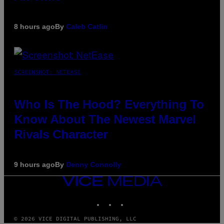
8 hours ago
By
Caleb Catlin
SCREENSHOT: NETEASE
Who Is The Hood? Everything To
Know About The Newest Marvel
Rivals Character
9 hours ago
By
Denny Connolly
VICE
MEDIA
INSTAGRAM
TIKTOK
YOUTUBE
© 2026 VICE DIGITAL PUBLISHING, LLC