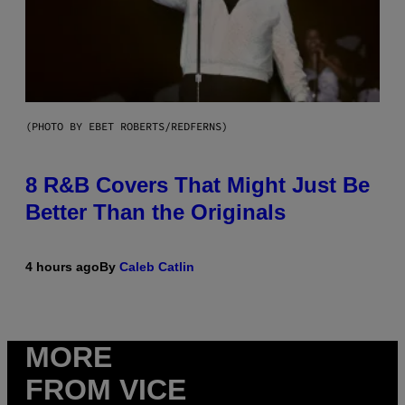
(PHOTO BY EBET ROBERTS/REDFERNS)
8 R&B Covers That Might Just Be
Better Than the Originals
4 hours ago
By
Caleb Catlin
MORE
FROM VICE