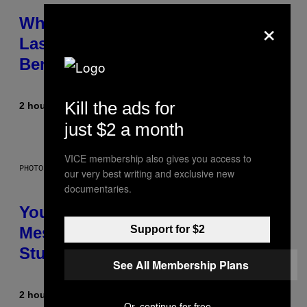
×
Why NASA Wants to Send a
Laser-Powered Drone Into Caves
Beneath the Moon
Kill the ads for
2 hours ago
By
Luis Prada
just $2 a month
VICE membership also gives you access to
PHOTO: BATUHAN TOKER / GETTY IMAGES
our very best writing and exclusive new
documentaries.
Your Desk Height Could Be
Support for $2
Messing With Your Brain, New
Study Finds
See All Membership Plans
2 hours ago
By
Luis Prada
Or, continue for free