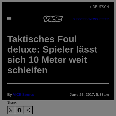
Skip
+ DEUTSCH
to
Open
content
SUBSCRIBE
NEWSLETTER
Menu
Taktisches Foul
deluxe: Spieler lässt
sich 10 Meter weit
schleifen
By
VICE Sports
June 26, 2017, 5:33am
Share: